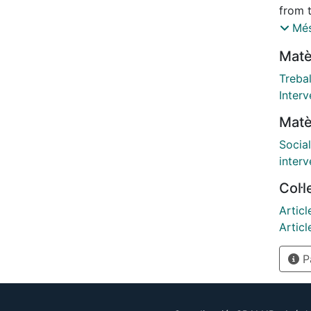
from t
that, 
Més
disad
Matè
commu
the d
Trebal
resear
Interv
throu
Matè
the o
of soc
Socia
charac
interv
Col·
Articl
Articl
Pà