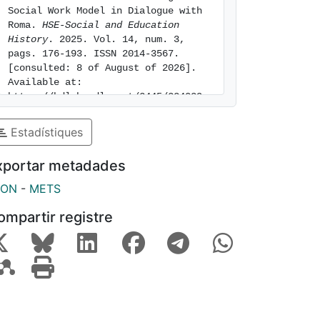
Social Work Model in Dialogue with 
Roma. 
HSE-Social and Education 
History
. 2025. Vol. 14, num. 3, 
pags. 176-193. ISSN 2014-3567. 
[consulted: 8 of August of 2026]. 
Available at: 
https://hdl.handle.net/2445/224039
Estadístiques
xportar metadades
SON
-
METS
ompartir registre