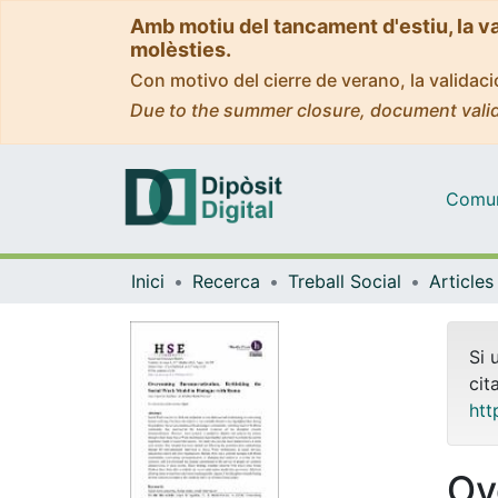
Amb motiu del tancament d'estiu, la v
molèsties.
Con motivo del cierre de verano, la valida
Due to the summer closure, document valid
Comuni
Inici
Recerca
Treball Social
Si 
cit
htt
Ov