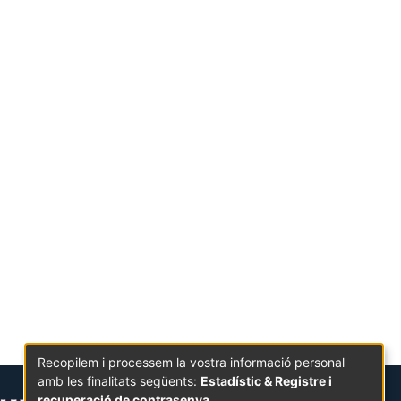
Recopilem i processem la vostra informació personal
amb les finalitats següents:
Estadístic & Registre i
recuperació de contrasenya