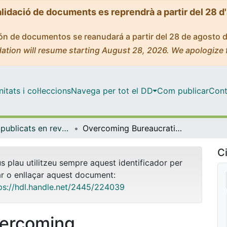
alidació de documents es reprendrà a partir del 28 d
ción de documentos se reanudará a partir del 28 de agosto 
ation will resume starting August 28, 2026. We apologize 
tats i col·leccions
Navega per tot el DD
Com publicar
Cont
Articles publicats en revistes (Treball Social)
Overcoming Bureaucratization. Rethinking the Social Work Model in Dialogue with Roma
Ci
us plau utilitzeu sempre aquest identificador per
ar o enllaçar aquest document:
ps://hdl.handle.net/2445/224039
ercoming