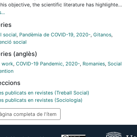
his objective, the scientific literature has highlighted
during the pandemic, the serious situation of
...
vantaged communities, including much of the Roma
ries
nity, has underscored the historical evolution of
iscipline towards bureaucratization. However, more
l social
,
Pandèmia de COVID-19, 2020-
,
Gitanos
,
ch is needed to identify and analyze the actions
enció social
gh which many Social Work professionals have had
ries (anglès)
pportunity to rethink the current hegemonic model
ial intervention. This study analyzes the main
l work
,
COVID-19 Pandemic, 2020-
,
Romanies
,
Social
teristics of some such actions. (...)
ention
leccions
es publicats en revistes (Treball Social)
es publicats en revistes (Sociologia)
gina completa de l'ítem