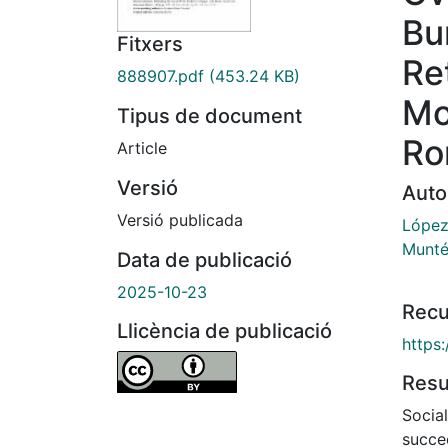
Bu
Fitxers
Re
888907.pdf
(453.24 KB)
Mo
Tipus de document
Ro
Article
Versió
Auto
Versió publicada
López
Munté
Data de publicació
2025-10-23
Recu
Llicència de publicació
https
Res
Socia
succe