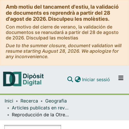
Amb motiu del tancament d'estiu, la validació
de documents es reprendrà a partir del 28
d'agost de 2026. Disculpeu les molèsties.
Con motivo del cierre de verano, la validación de
documentos se reanudará a partir del 28 de agosto
de 2026. Disculpad las molestias
Due to the summer closure, document validation will
resume starting August 28, 2026. We apologize for
any inconvenience.
(current)
Iniciar sessió
Comunitats i col·leccions
Inici
Recerca
Geografia
Navega per tot el DD
Articles publicats en revistes (Geografia)
Com publicar
Reproducción de la Otredad inmigrante en Barcelona y recepción popular des espacio urbano representado como 'gueto'
Contacte