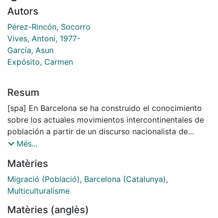
Autors
Pérez-Rincón, Socorro
Vives, Antoni, 1977-
García, Asun
Expósito, Carmen
Resum
[spa] En Barcelona se ha construido el conocimiento
sobre los actuales movimientos intercontinentales de
población a partir de un discurso nacionalista de
diferenciación entre el 'nosotros autóctono' y los
Més...
'inmigrantes otros'. Las migraciones han sido
Matèries
significadas como invasiones de extranjeros que se
concretan en el espacio urbano en la configuración de
Migració (Població)
,
Barcelona (Catalunya)
,
'guetos' de degradación social. El presente artículo
Multiculturalisme
muestra los resultados de un estudio de recepción
Matèries (anglès)
mediática de dos tópicos recurrentes en el discurso