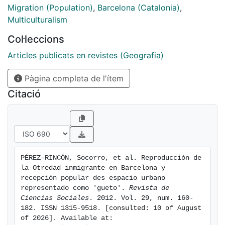
hegemónico: el terrorismo islámico y las bandas
Migration (Population)
,
Barcelona (Catalonia)
,
latinas. El objetivo es evaluar la modificación y
Multiculturalism
alteración de las representaciones de la alteridad en el
Col·leccions
acto de recepción.
[eng] In Barcelona, knowledge about the current
Articles publicats en revistes (Geografia)
intercontinental circulation of population
Pàgina completa de l'ítem
has been constructed on the basis of a nationalistic
discourse in which differences
Citació
between the “native us” and the “immigrant other” has
been established at the
same time. Migrations has been signified this way as
invasions from abroad which
perform themselves in urban space as “ghettos” linked
PÉREZ-RINCÓN, Socorro, et al. Reproducción de 
to social degradation. This
la Otredad inmigrante en Barcelona y 
article shows the outcome from a research about
recepción popular des espacio urbano 
media reception relative to two
representado como 'gueto'. 
Revista de 
Ciencias Sociales
. 2012. Vol. 29, num. 160-
recurrent topics of the hegemonic discourse about
182. ISSN 1315-9518. [consulted: 10 of August 
immigration: Muslim terrorism
of 2026]. Available at: 
and latino gangs. The aim of it is to evaluate the