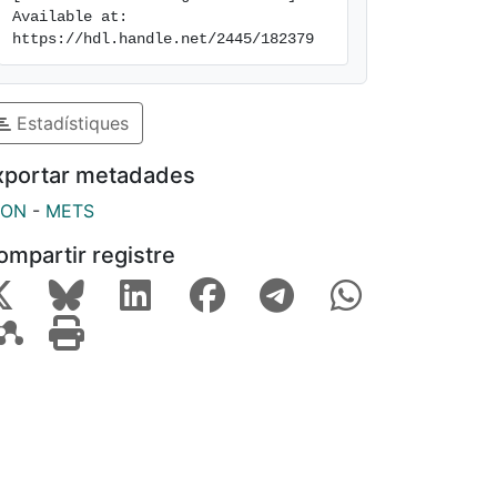
Available at: 
https://hdl.handle.net/2445/182379
Estadístiques
xportar metadades
SON
-
METS
ompartir registre