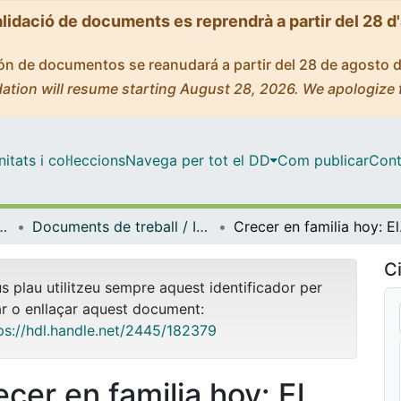
alidació de documents es reprendrà a partir del 28 d
ción de documentos se reanudará a partir del 28 de agosto 
ation will resume starting August 28, 2026. We apologize 
tats i col·leccions
Navega per tot el DD
Com publicar
Cont
s Socioeducatives en la Infància i la Joventut (GRISIJ)
Documents de treball / Informes (Grup de Recerca sobre Intervencions Socioeducatives en la Infància i la Joventut (GRISIJ))
Crecer 
Ci
us plau utilitzeu sempre aquest identificador per
ar o enllaçar aquest document:
ps://hdl.handle.net/2445/182379
ecer en familia hoy: El