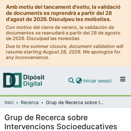
Amb motiu del tancament d'estiu, la validació
de documents es reprendrà a partir del 28
d'agost de 2026. Disculpeu les molèsties.
Con motivo del cierre de verano, la validación de
documentos se reanudará a partir del 28 de agosto
de 2026. Disculpad las molestias
Due to the summer closure, document validation will
resume starting August 28, 2026. We apologize for
any inconvenience.
(current)
Iniciar sessió
Comunitats i col·leccions
Inici
Recerca
Grup de Recerca sobre Intervencions Socioeducatives en la Infància i la Joventut (GRISIJ)
Navega per tot el DD
Com publicar
Grup de Recerca sobre
Intervencions Socioeducatives
Contacte