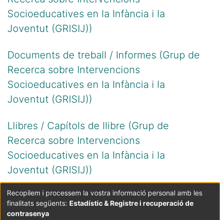
Socioeducatives en la Infància i la
Joventut (GRISIJ))
Documents de treball / Informes (Grup de
Recerca sobre Intervencions
Socioeducatives en la Infància i la
Joventut (GRISIJ))
Llibres / Capítols de llibre (Grup de
Recerca sobre Intervencions
Socioeducatives en la Infància i la
Joventut (GRISIJ))
Recopilem i processem la vostra informació personal amb les
finalitats següents:
Estadístic & Registre i recuperació de
Coordinació:
CRAI UB
Avís legal
Metadades
subjectes a:
contrasenya