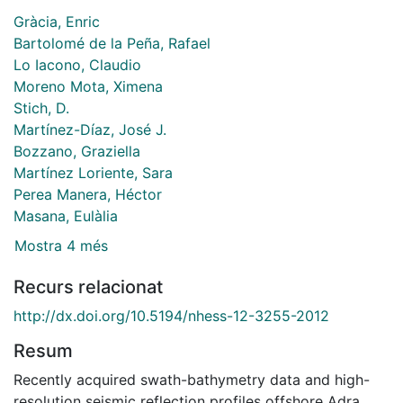
Gràcia, Enric
Bartolomé de la Peña, Rafael
Lo Iacono, Claudio
Moreno Mota, Ximena
Stich, D.
Martínez-Díaz, José J.
Bozzano, Graziella
Martínez Loriente, Sara
Perea Manera, Héctor
Masana, Eulàlia
Mostra 4 més
Recurs relacionat
http://dx.doi.org/10.5194/nhess-12-3255-2012
Resum
Recently acquired swath-bathymetry data and high-
resolution seismic reflection profiles offshore Adra