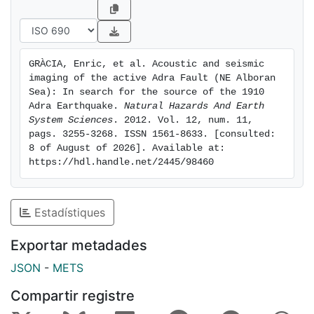
motion. The fault seismic parameters indicate that the
Adra Fault is a potential source of large magnitude
(Mw ≤ 6.5) earthquakes, which represents an
unreported seismic hazard for the neighbouring
GRÀCIA, Enric, et al. Acoustic and seismic 
coastal areas
imaging of the active Adra Fault (NE Alboran 
Sea): In search for the source of the 1910 
Adra Earthquake. 
Natural Hazards And Earth 
System Sciences
. 2012. Vol. 12, num. 11, 
pags. 3255-3268. ISSN 1561-8633. [consulted: 
8 of August of 2026]. Available at: 
https://hdl.handle.net/2445/98460
Estadístiques
Exportar metadades
JSON
-
METS
Compartir registre