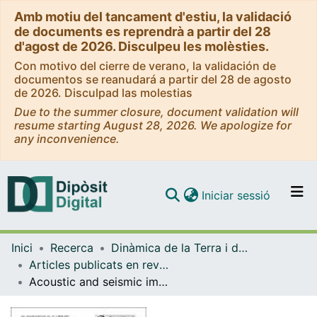
Amb motiu del tancament d'estiu, la validació
de documents es reprendrà a partir del 28
d'agost de 2026. Disculpeu les molèsties.
Con motivo del cierre de verano, la validación de
documentos se reanudará a partir del 28 de agosto
de 2026. Disculpad las molestias
Due to the summer closure, document validation will
resume starting August 28, 2026. We apologize for
any inconvenience.
(current)
Iniciar sessió
Comunitats i col·leccions
Inici
Recerca
Dinàmica de la Terra i de l'Oceà
Navega per tot el DD
Articles publicats en revistes (Dinàmica de la Terra i l'Oceà)
Com publicar
Acoustic and seismic imaging of the active Adra Fault (NE Alboran Sea): In search for the source of the 1910 Adra Earthquake
Contacte