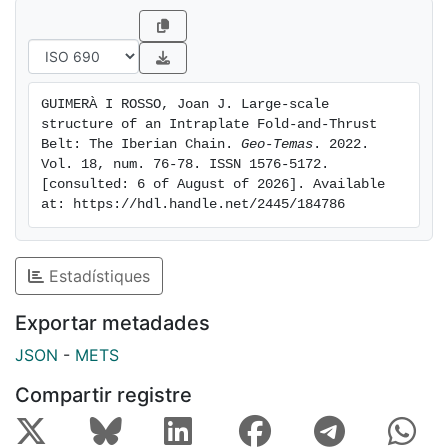
geometry, and the sole thrust is located at a depth of
10km.
GUIMERÀ I ROSSO, Joan J. Large-scale 
structure of an Intraplate Fold-and-Thrust 
Belt: The Iberian Chain. 
Geo-Temas
. 2022. 
Vol. 18, num. 76-78. ISSN 1576-5172. 
[consulted: 6 of August of 2026]. Available 
at: https://hdl.handle.net/2445/184786
Estadístiques
Exportar metadades
JSON
-
METS
Compartir registre