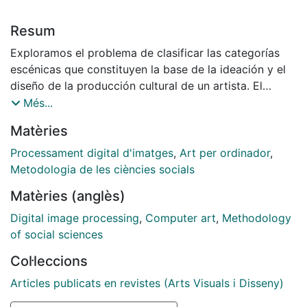
Resum
Exploramos el problema de clasificar las categorías
escénicas que constituyen la base de la ideación y el
diseño de la producción cultural de un artista. El
objetivo principal es evaluar el desempeño de los
Més...
descriptores de SIFT, la representación de la bolsa de
Matèries
imágenes y la correspondencia espacial de la pirámide
cuando estas metodologías de visión computacional
Processament digital d'imatges
,
Art per ordinador
,
se enfrentan a este tipo de imágenes. Los resultados
Metodologia de les ciències socials
son prometedores, en promedio la puntuación de
Matèries (anglès)
rendimiento es de alrededor del 70% y su desviación
estándar es de aproximadamente el 5%. Explorem el
Digital image processing
,
Computer art
,
Methodology
problema de classificar les categories escèniques que
of social sciences
constitueixen la base de la ideació i el disseny de la
Col·leccions
producció cultural d'un artista. L'objectiu principal és
avaluar l'acompliment dels descriptors de SIFT, la
Articles publicats en revistes (Arts Visuals i Disseny)
representació de la borsa d'imatges i la