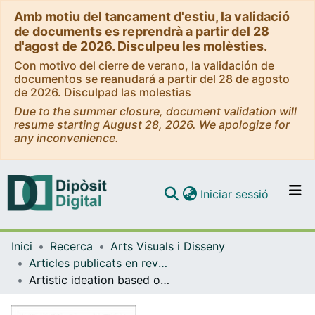
Amb motiu del tancament d'estiu, la validació
de documents es reprendrà a partir del 28
d'agost de 2026. Disculpeu les molèsties.
Con motivo del cierre de verano, la validación de
documentos se reanudará a partir del 28 de agosto
de 2026. Disculpad las molestias
Due to the summer closure, document validation will
resume starting August 28, 2026. We apologize for
any inconvenience.
(current)
Iniciar sessió
Comunitats i col·leccions
Inici
Recerca
Arts Visuals i Disseny
Navega per tot el DD
Articles publicats en revistes (Arts Visuals i Disseny)
Com publicar
Artistic ideation based on computer vision methods
Contacte