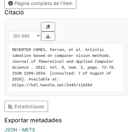
Pàgina completa de l'ítem
correspondència espacial de la piràmide quan
aquestes metodologies de visió computacional
Citació
s'enfronten a aquest tipus d'imatges. Els resultats són
prometedors, de mitjana la puntuació de rendiment és
del voltant del 70% i la seva desviació estàndard és
d'aproximadament el 5%.
REVERTER COMES, Ferran, et al. Artistic 
ideation based on computer vision methods. 
Journal of Theoretical and Applied Computer 
Science 
. 2012. Vol. 6, num. 2, pags. 72-78. 
ISSN 2299-2634. [consulted: 7 of August of 
2026]. Available at: 
https://hdl.handle.net/2445/110264
Estadístiques
Exportar metadades
JSON
-
METS