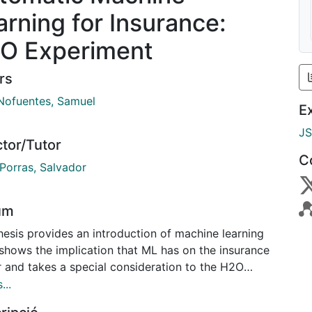
arning for Insurance:
O Experiment
rs
 Nofuentes, Samuel
E
J
ctor/Tutor
C
 Porras, Salvador
um
hesis provides an introduction of machine learning
 shows the implication that ML has on the insurance
r and takes a special consideration to the H2O
ble modelling approach for the insurance claim
...
detection binary classification. The aim of this thesis