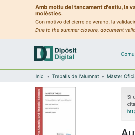
Amb motiu del tancament d'estiu, la v
molèsties.
Con motivo del cierre de verano, la valida
Due to the summer closure, document valid
Comuni
Inici
Treballs de l'alumnat
Si 
cit
htt
Au