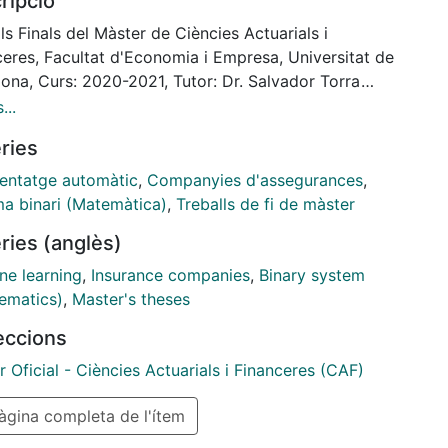
ripció
 study the H2O Automatic ML potential and compare
sults generated with traditional algorithms such as
ls Finals del Màster de Ciències Actuarials i
 perceptron, Logistic Regression, multilayer
ceres, Facultat d'Economia i Empresa, Universitat de
ptron, support vector machine and decision tree.
lona, Curs: 2020-2021, Tutor: Dr. Salvador Torra
 H2O web interface or R programming, not only the
s
...
fficient ML algorithms are obtained with no effort
ries
so provide better modelling metrics than traditional
ds.
entatge automàtic
,
Companyies d'assegurances
,
ma binari (Matemàtica)
,
Treballs de fi de màster
ries (anglès)
ne learning
,
Insurance companies
,
Binary system
ematics)
,
Master's theses
leccions
 Oficial - Ciències Actuarials i Financeres (CAF)
gina completa de l'ítem