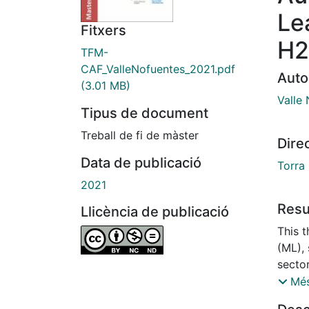
Le
Fitxers
H2
TFM-
CAF_ValleNofuentes_2021.pdf
Auto
(3.01 MB)
Valle
Tipus de document
Treball de fi de màster
Dire
Data de publicació
Torra
2021
Res
Llicència de publicació
This t
(ML),
secto
ensem
Més
fraud 