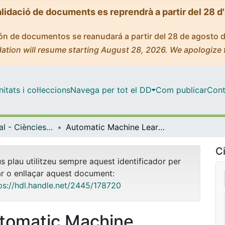
alidació de documents es reprendrà a partir del 28 d
ción de documentos se reanudará a partir del 28 de agosto 
ation will resume starting August 28, 2026. We apologize 
tats i col·leccions
Navega per tot el DD
Com publicar
Cont
Màster Oficial - Ciències Actuarials i Financeres (CAF)
Automatic Machine Learning for Insurance: H2O Experiment
Ci
us plau utilitzeu sempre aquest identificador per
ar o enllaçar aquest document:
ps://hdl.handle.net/2445/178720
tomatic Machine