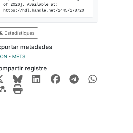
of 2026]. Available at: 
https://hdl.handle.net/2445/178720
Estadístiques
xportar metadades
SON
-
METS
ompartir registre