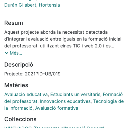
Durán Gilabert, Hortensia
Resum
Aquest projecte aborda la necessitat detectada
d’integrar l’avaluació entre iguals en la formació inicial
del professorat, utilitzant eines TIC i web 2.0 i es
justifica per la mancança de formació i habilitats en
Més...
aquesta modalitat d’avaluació formativa detectada en
Descripció
el professorat de secundària en formació inicial, amb
l’objectiu de millorar la seva comprensió i pràctica en
Projecte: 2021PID-UB/019
aquesta àrea, alhora que coneixen les possibilitats que
Matèries
les tecnologies digitals ofereixen en aquest camp, i
detectar els biaixos de severitat i benevolència en
Avaluació educativa
,
Estudiants universitaris
,
Formació
aquest professorat novell. S’ha implementat en
del professorat
,
Innovacions educatives
,
Tecnologia de
assignatures de les especialitats de Física i Química i
la informació
,
Avaluació formativa
de Biologia i Geologia en el Màster de Formació del
Col·leccions
Professorat de Secundària, a la facultat d’Educació de
la UB, amb activitats que integraven una avaluació