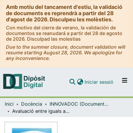
Amb motiu del tancament d'estiu, la validació
de documents es reprendrà a partir del 28
d'agost de 2026. Disculpeu les molèsties.
Con motivo del cierre de verano, la validación de
documentos se reanudará a partir del 28 de agosto
de 2026. Disculpad las molestias
Due to the summer closure, document validation will
resume starting August 28, 2026. We apologize for
any inconvenience.
(current)
Iniciar sessió
Comunitats i col·leccions
Inici
Docència
INNOVADOC (Documents d'Innovació Docent)
Navega per tot el DD
Avaluació entre iguals amb eines web 2.0 i TIC amb professorat en formació inicial
Com publicar
Contacte