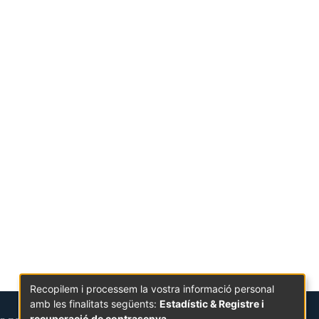
Recopilem i processem la vostra informació personal
amb les finalitats següents:
Estadístic & Registre i
recuperació de contrasenya