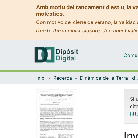
Amb motiu del tancament d'estiu, la v
molèsties.
Con motivo del cierre de verano, la valida
Due to the summer closure, document valid
Comuni
Inici
Recerca
Dinàmica de la Terra i
Si 
cit
htt
In