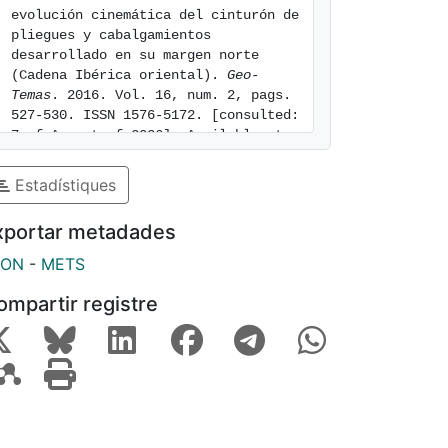
evolución cinemática del cinturón de 
pliegues y cabalgamientos 
desarrollado en su margen norte 
(Cadena Ibérica oriental). 
Geo-
Temas
. 2016. Vol. 16, num. 2, pags. 
527-530. ISSN 1576-5172. [consulted: 
7 of August of 2026]. Available at: 
https://hdl.handle.net/2445/105024
Estadístiques
xportar metadades
SON
-
METS
ompartir registre