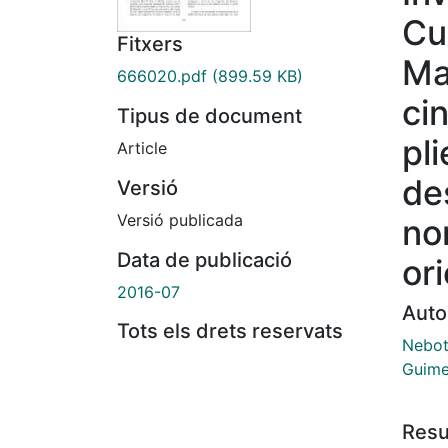
Cu
Fitxers
Ma
666020.pdf
(899.59 KB)
ci
Tipus de document
pl
Article
de
Versió
Versió publicada
no
Data de publicació
ori
2016-07
Auto
Tots els drets reservats
Nebot
Guime
Res