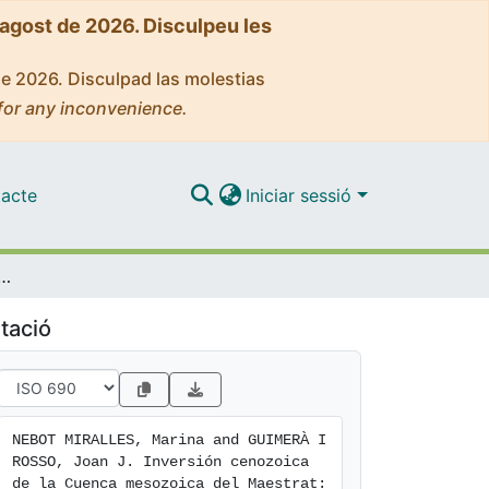
'agost de 2026. Disculpeu les
de 2026. Disculpad las molestias
for any inconvenience.
acte
Iniciar sessió
ca del Maestrat: evolución cinemática del cinturón de pliegues y cabalgamientos desarrollado en su margen norte (Cadena Ibérica oriental)
tació
NEBOT MIRALLES, Marina and GUIMERÀ I 
ROSSO, Joan J. Inversión cenozoica 
de la Cuenca mesozoica del Maestrat: 