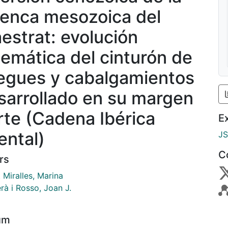
enca mesozoica del
estrat: evolución
nemática del cinturón de
iegues y cabalgamientos
sarrollado en su margen
rte (Cadena Ibérica
E
ental)
J
C
rs
 Miralles, Marina
rà i Rosso, Joan J.
um