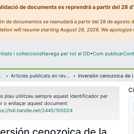
alidació de documents es reprendrà a partir del 28 d
ción de documentos se reanudará a partir del 28 de agosto 
ation will resume starting August 28, 2026. We apologize 
tats i col·leccions
Navega per tot el DD
Com publicar
Cont
 de l'Oceà
Articles publicats en revistes (Dinàmica de la Terra i l'Oceà)
Inversión cenozoica de la Cuenca mesozoi
Ci
us plau utilitzeu sempre aquest identificador per
ar o enllaçar aquest document:
ps://hdl.handle.net/2445/105024
versión cenozoica de la