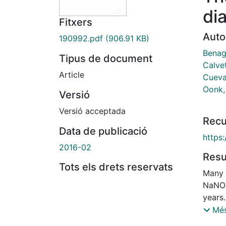
di
Fitxers
Auto
190992.pdf
(906.91 KB)
Benag
Tipus de document
Calvet
Article
Cueva
Oonk, 
Versió
Versió acceptada
Recu
Data de publicació
https
2016-02
Res
Tots els drets reservats
Many 
NaNO3
years.
liquid
Més
and (2