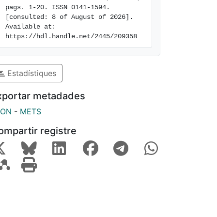
pags. 1-20. ISSN 0141-1594. 
[consulted: 8 of August of 2026]. 
Available at: 
https://hdl.handle.net/2445/209358
Estadístiques
xportar metadades
SON
-
METS
ompartir registre