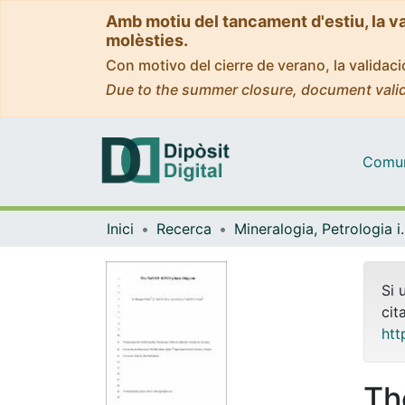
Amb motiu del tancament d'estiu, la v
molèsties.
Con motivo del cierre de verano, la valida
Due to the summer closure, document valid
Comuni
Inici
Recerca
Mineralogia, Pet
Si 
cit
htt
Th