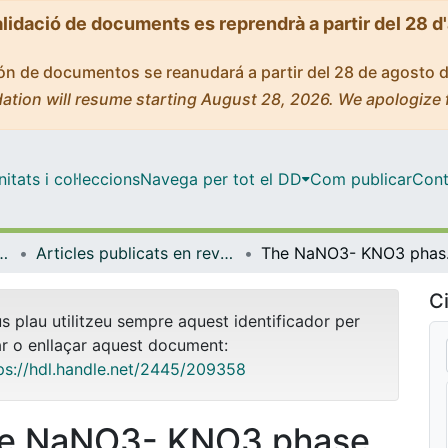
alidació de documents es reprendrà a partir del 28 d
ción de documentos se reanudará a partir del 28 de agosto 
ation will resume starting August 28, 2026. We apologize 
tats i col·leccions
Navega per tot el DD
Com publicar
Cont
rologia i Geologia Aplicada
Articles publicats en revistes (Mineralogia, Petrologia i Geologia Aplicada)
The 
Ci
us plau utilitzeu sempre aquest identificador per
ar o enllaçar aquest document:
ps://hdl.handle.net/2445/209358
e NaNO3- KNO3 phase