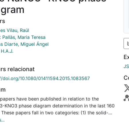
agram
rs
es Vilau, Raúl
 Pallàs, Maria Teresa
s Diarte, Miguel Ángel
H.A.J.
E
J
rs relacionat
C
://doi.org/10.1080/01411594.2015.1083567
um
papers have been published in relation to the
-KNO3 phase diagram determination in the last 160
 These papers fall in two categories: (1) the solid-
 equilibrium is assumed to be of the eutectic type,
...
) the solid-liquid equilibrium is considered as a loop