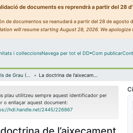
alidació de documents es reprendrà a partir del 28 d
ción de documentos se reanudará a partir del 28 de agosto 
ation will resume starting August 28, 2026. We apologize 
tats i col·leccions
Navega per tot el DD
Com publicar
Cont
Treballs Finals de Grau (TFG) - Dret
La doctrina de l’aixecament del vel societari: anàlisi jurisprudencial i perspectives actuals
Ci
us plau utilitzeu sempre aquest identificador per
ar o enllaçar aquest document:
ps://hdl.handle.net/2445/226867
 doctrina de l’aixecament