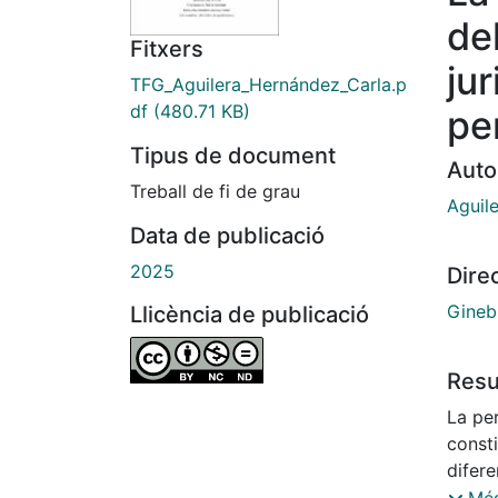
del
Fitxers
jur
TFG_Aguilera_Hernández_Carla.p
df
(480.71 KB)
pe
Tipus de document
Auto
Treball de fi de grau
Aguil
Data de publicació
2025
Dire
Gineb
Llicència de publicació
Res
La per
const
difere
princi