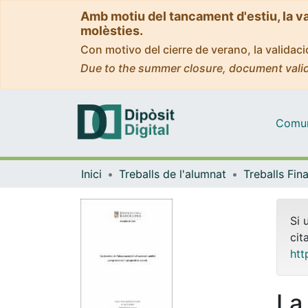
Amb motiu del tancament d'estiu, la v
molèsties.
Con motivo del cierre de verano, la valida
Due to the summer closure, document valid
Comuni
Inici
Treballs de l'alumnat
Si 
cit
htt
La