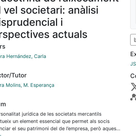
 vel societari: anàlisi
isprudencial i
rspectives actuals
rs
E
era Hernández, Carla
J
ctor/Tutor
C
ra Molins, M. Esperança
um
sonalitat jurídica de les societats mercantils
itueix un element essencial que permet als socis
nciar el seu patrimoni del de l’empresa, però aquest
pi pot ser mal usat pels responsables de la seva