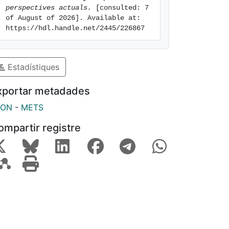
perspectives actuals.
 [consulted: 7 
of August of 2026]. Available at: 
https://hdl.handle.net/2445/226867
Estadístiques
xportar metadades
SON
-
METS
ompartir registre