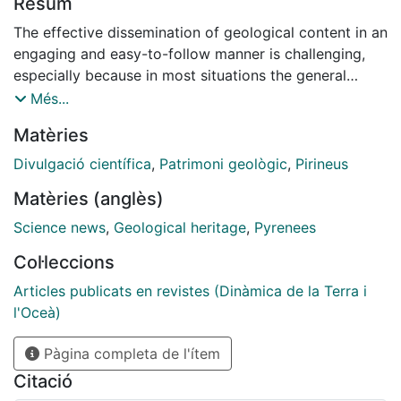
Resum
The effective dissemination of geological content in an
engaging and easy-to-follow manner is challenging,
especially because in most situations the general
public has a limited geological background. This is
Més...
particularly evident when considering dissemination
Matèries
outdoors. This study introduces a comprehensive
workflow and methodology designed to transform
Divulgació científica
,
Patrimoni geològic
,
Pirineus
complex geological research into accessible and
Matèries (anglès)
engaging content for visitors to the Orígens UNESCO
Global Geopark – hereinafter simply referred to as
Science news
,
Geological heritage
,
Pyrenees
Orígens Geopark – in the southern Pyrenees. This
Col·leccions
workflow brings accurate geological research together
with leading-edge graphical design techniques to
Articles publicats en revistes (Dinàmica de la Terra i
create a set of outreach products such as virtual
l'Oceà)
reality images, 3D models and 4D reconstructions of
Pàgina completa de l'ítem
the past geological landscapes. Despite the potential
of the workflow to create leading-edge dissemination
Citació
products, some limitations have also been identified