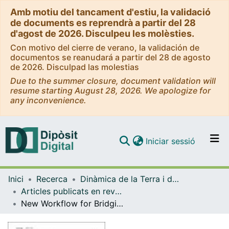
Amb motiu del tancament d'estiu, la validació
de documents es reprendrà a partir del 28
d'agost de 2026. Disculpeu les molèsties.
Con motivo del cierre de verano, la validación de
documentos se reanudará a partir del 28 de agosto
de 2026. Disculpad las molestias
Due to the summer closure, document validation will
resume starting August 28, 2026. We apologize for
any inconvenience.
(current)
Iniciar sessió
Comunitats i col·leccions
Inici
Recerca
Dinàmica de la Terra i de l'Oceà
Navega per tot el DD
Articles publicats en revistes (Dinàmica de la Terra i l'Oceà)
Com publicar
New Workflow for Bridging the Gap Between Geology Knowledge and Society: The Example of the VIGEOCULT Project and the Orígens Geopark. South‑Central Pyrenees
Contacte