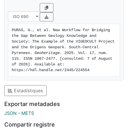
and are discussed here. This workflow developed for
the project entitled “A natural open museum in the
Pyrenees: virtual reality experience for dissemination
and conservation of the geological and cultural
PURAS, G., et al. New Workflow for Bridging 
heritage (VIGEOCULT) is applicable not only to
the Gap Between Geology Knowledge and 
Orígens Geopark but also in the tourism sector,
Society: The Example of the VIGEOCULT Project 
educational (from elementary to university level)
and the Orígens Geopark. South‑Central 
Pyrenees. 
Geoheritage
. 2025. Vol. 17, num. 
outreach in villages and schools, and public
115. ISSN 1867-2477. [consulted: 7 of August 
dissemination events.
of 2026]. Available at: 
https://hdl.handle.net/2445/224554
Estadístiques
Exportar metadades
JSON
-
METS
Compartir registre