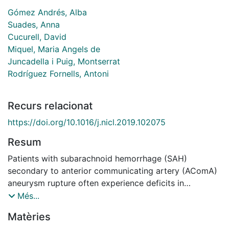
Gómez Andrés, Alba
Suades, Anna
Cucurell, David
Miquel, Maria Angels de
Juncadella i Puig, Montserrat
Rodríguez Fornells, Antoni
Recurs relacionat
https://doi.org/10.1016/j.nicl.2019.102075
Resum
Patients with subarachnoid hemorrhage (SAH)
secondary to anterior communicating artery (AComA)
aneurysm rupture often experience deficits in
executive functioning and decision-making. Effective
Més...
decision-making is based on the subjects' ability to
Matèries
adjust their performance based on feedback