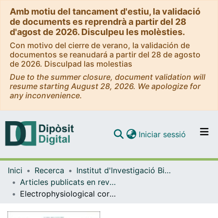
Amb motiu del tancament d'estiu, la validació
de documents es reprendrà a partir del 28
d'agost de 2026. Disculpeu les molèsties.
Con motivo del cierre de verano, la validación de
documentos se reanudará a partir del 28 de agosto
de 2026. Disculpad las molestias
Due to the summer closure, document validation will
resume starting August 28, 2026. We apologize for
any inconvenience.
(current)
Iniciar sessió
Comunitats i col·leccions
Inici
Recerca
Institut d'lnvestigació Biomèdica de Bellvitge (IDIBELL)
Navega per tot el DD
Articles publicats en revistes (Institut d'lnvestigació Biomèdica de Bellvitge (IDIBELL))
Com publicar
Electrophysiological correlates of feedback processing in subarachnoid hemorrhage patients
Contacte