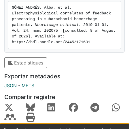
the healthy controls, indicating a reduced sensitivity to
GÓMEZ ANDRÉS, Alba, et al. 
negative feedback processing and an effortful
Electrophysiological correlates of feedback 
signaling of cognitive control and monitoring
processing in subarachnoid hemorrhage 
processes lengthened in time, respectively. These
patients. 
Neuroimage-clinical
. 2019-01-01. 
Vol. 24, num. 102075. [consulted: 8 of August 
results provide us with novel neurophysiological
of 2026]. Available at: 
markers regarding feedback processing and
https://hdl.handle.net/2445/171631
performance monitoring patterns in SAH patients,
illustrating a dysfunctional reinforcement learning
system probably contributing to the maladaptive day-
Estadístiques
to-day functioning in these patients.
Exportar metadades
JSON
-
METS
Compartir registre