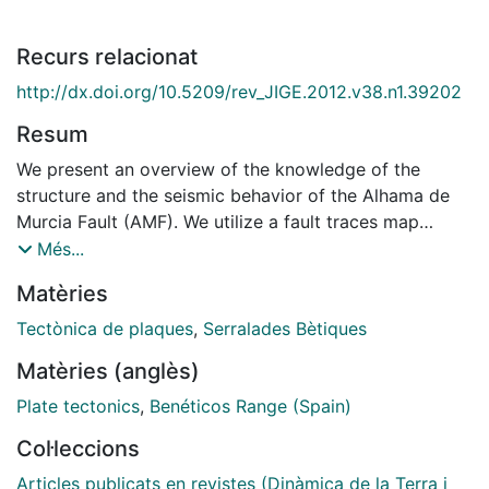
Recurs relacionat
http://dx.doi.org/10.5209/rev_JIGE.2012.v38.n1.39202
Resum
We present an overview of the knowledge of the
structure and the seismic behavior of the Alhama de
Murcia Fault (AMF). We utilize a fault traces map
created from a LIDAR DEM combined with the
Més...
geodynamic setting, the analysis of the morphology,
Matèries
the distribution of seismicity, the geological
information from E 1:50000 geological maps and the
Tectònica de plaques
,
Serralades Bètiques
available paleoseismic data to describe the recent
Matèries (anglès)
activity of the AMF. We discuss the importance of
uncertainties regarding the structure and kinematics of
Plate tectonics
,
Benéticos Range (Spain)
the AMF applied to the interpretation and spatial
Col·leccions
correlation of the paleoseismic data. In particular, we
discuss the nature of the faults dipping to the SE
Articles publicats en revistes (Dinàmica de la Terra i