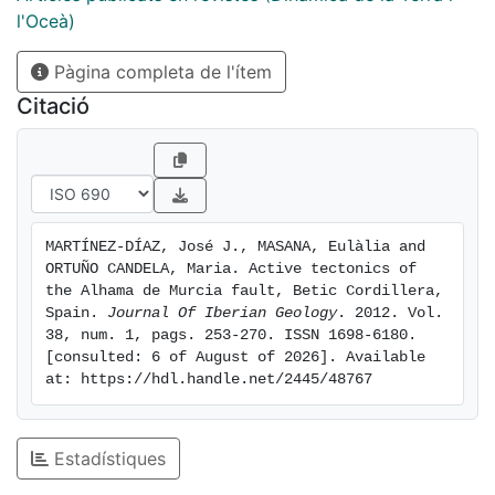
(antithetic to the main faults of the AMF) in several
l'Oceà)
segments that have been studied in the previous
Pàgina completa de l'ítem
paleoseismic works. A special chapter is dedicated to
the analysis of the tectonic source of the Lorca 2011
Citació
earthquake that took place in between two large
segments of the fault.
MARTÍNEZ-DÍAZ, José J., MASANA, Eulàlia and 
ORTUÑO CANDELA, Maria. Active tectonics of 
the Alhama de Murcia fault, Betic Cordillera, 
Spain. 
Journal Of Iberian Geology
. 2012. Vol. 
38, num. 1, pags. 253-270. ISSN 1698-6180. 
[consulted: 6 of August of 2026]. Available 
at: https://hdl.handle.net/2445/48767
Estadístiques