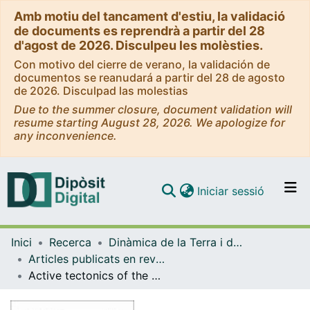
Amb motiu del tancament d'estiu, la validació
de documents es reprendrà a partir del 28
d'agost de 2026. Disculpeu les molèsties.
Con motivo del cierre de verano, la validación de
documentos se reanudará a partir del 28 de agosto
de 2026. Disculpad las molestias
Due to the summer closure, document validation will
resume starting August 28, 2026. We apologize for
any inconvenience.
(current)
Iniciar sessió
Comunitats i col·leccions
Inici
Recerca
Dinàmica de la Terra i de l'Oceà
Navega per tot el DD
Articles publicats en revistes (Dinàmica de la Terra i l'Oceà)
Com publicar
Active tectonics of the Alhama de Murcia fault, Betic Cordillera, Spain
Contacte