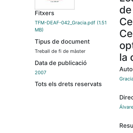
de
Fitxers
Ce
TFM-DEAF-042_Gracia.pdf
(1.51
MB)
Ce
Tipus de document
op
Treball de fi de màster
la 
Data de publicació
Auto
2007
Graci
Tots els drets reservats
Dire
Álvar
Res