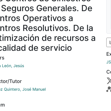
 Seguros Generales. De
ntros Operativos a
ntros Resolutivos. De la
timización de recursos a
calidad de servicio
E
rs
J
a León, Jesús
C
ctor/Tutor
ez Quintero, José Manuel
um