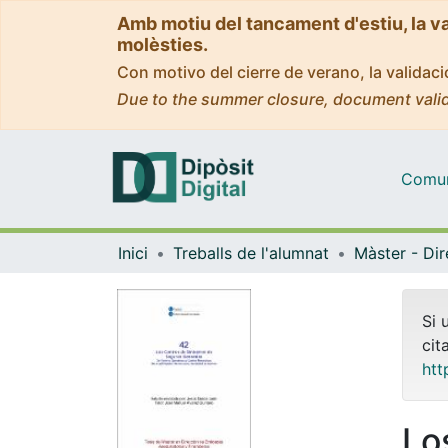
Amb motiu del tancament d'estiu, la v
molèsties.
Con motivo del cierre de verano, la valida
Due to the summer closure, document valid
Comuni
Inici
Treballs de l'alumnat
Si 
cit
htt
Lo