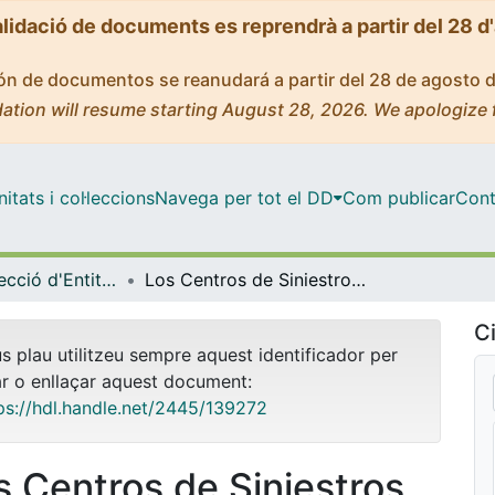
alidació de documents es reprendrà a partir del 28 d
ción de documentos se reanudará a partir del 28 de agosto 
ation will resume starting August 28, 2026. We apologize 
tats i col·leccions
Navega per tot el DD
Com publicar
Cont
Màster - Direcció d'Entitats Asseguradores i Financeres (DEAF)
Los Centros de Siniestros de Seguros Generales. De Centros Operativos a Centros Resolutivos. De la optimización de recursos a la calidad de servicio
Ci
us plau utilitzeu sempre aquest identificador per
ar o enllaçar aquest document:
ps://hdl.handle.net/2445/139272
s Centros de Siniestros