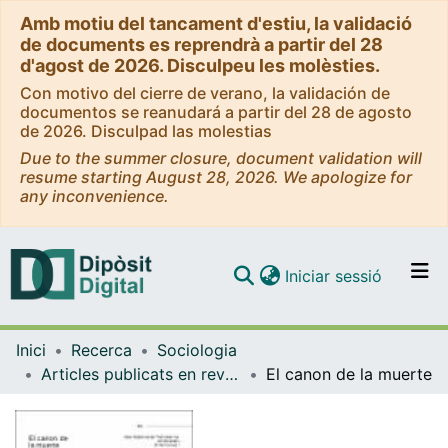
Amb motiu del tancament d'estiu, la validació
de documents es reprendrà a partir del 28
d'agost de 2026. Disculpeu les molèsties.
Con motivo del cierre de verano, la validación de
documentos se reanudará a partir del 28 de agosto
de 2026. Disculpad las molestias
Due to the summer closure, document validation will
resume starting August 28, 2026. We apologize for
any inconvenience.
(current)
Iniciar sessió
Comunitats i col·leccions
Inici
Recerca
Sociologia
Navega per tot el DD
Articles publicats en revistes (Sociologia)
El canon de la muerte
Com publicar
Contacte