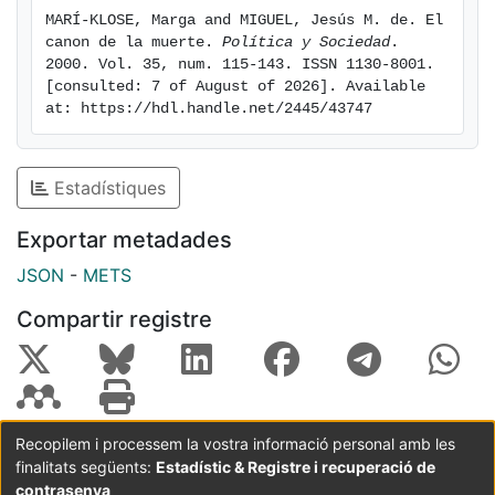
MARÍ-KLOSE, Marga and MIGUEL, Jesús M. de. El 
canon de la muerte. 
Política y Sociedad
. 
2000. Vol. 35, num. 115-143. ISSN 1130-8001. 
[consulted: 7 of August of 2026]. Available 
at: https://hdl.handle.net/2445/43747
Estadístiques
Exportar metadades
JSON
-
METS
Compartir registre
Recopilem i processem la vostra informació personal amb les
finalitats següents:
Estadístic & Registre i recuperació de
Coordinació:
CRAI UB
Avís legal
Metadades
subjectes a:
contrasenya