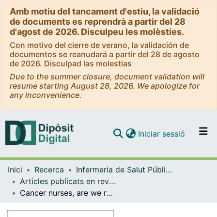
Amb motiu del tancament d'estiu, la validació
de documents es reprendrà a partir del 28
d'agost de 2026. Disculpeu les molèsties.
Con motivo del cierre de verano, la validación de
documentos se reanudará a partir del 28 de agosto
de 2026. Disculpad las molestias
Due to the summer closure, document validation will
resume starting August 28, 2026. We apologize for
any inconvenience.
(current)
Iniciar sessió
Comunitats i col·leccions
Inici
Recerca
Infermeria de Salut Pública, Salut Mental i Maternoinfantil
Navega per tot el DD
Articles publicats en revistes (Infermeria de Salut Pública, Salut mental i Maternoinfantil)
Com publicar
Cancer nurses, are we really contributing to reduce burden via cancer prevention?
Contacte