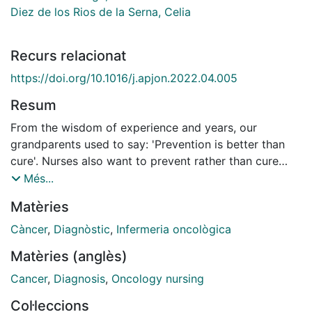
Diez de los Rios de la Serna, Celia
Recurs relacionat
https://doi.org/10.1016/j.apjon.2022.04.005
Resum
From the wisdom of experience and years, our
grandparents used to say: 'Prevention is better than
cure'. Nurses also want to prevent rather than cure
cancer and follow that old said. Cancer is one of the
Més...
leading causes of mortality in the world and the
Matèries
incidence is expected to keep increasing every year[1].
And while there is an improvement in cancer survival
Càncer
,
Diagnòstic
,
Infermeria oncològica
due to developments on treatments; the diagnosis,
Matèries (anglès)
treatment and survivorship entails a high burden for
patients, for communities and for health systems.
Cancer
,
Diagnosis
,
Oncology nursing
Col·leccions