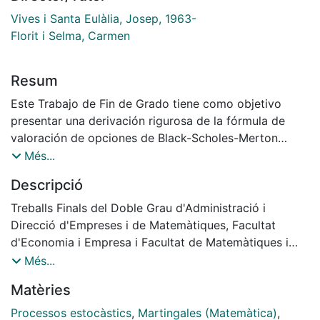
Vives i Santa Eulàlia, Josep, 1963-
Florit i Selma, Carmen
Resum
Este Trabajo de Fin de Grado tiene como objetivo
presentar una derivación rigurosa de la fórmula de
valoración de opciones de Black-Scholes-Merton
mediante el enfoque de martingalas y el cálculo
Més...
estocástico. En lugar de seguir el método clásico
Descripció
basado en ecuaciones en derivadas parciales, se opta
por un tratamiento probabilista, centrado en el cambio
Treballs Finals del Doble Grau d'Administració i
de medida y en la formulación bajo la medida de
Direcció d'Empreses i de Matemàtiques, Facultat
riesgo neutral. Para ello, se desarrollan los
d'Economia i Empresa i Facultat de Matemàtiques i
fundamentos matemáticos necesarios, incluyendo
Informàtica, Universitat de Barcelona, Curs: 2024-
Més...
teoría de martingalas, cálculo de Itô, el teorema de
2025 , Tutor: Josep Vives i Dra. Maria Carmen Florit
Matèries
Girsanov y el teorema de representación de
martingalas. A continuación, se modeliza un mercado
Processos estocàstics
,
Martingales (Matemàtica)
,