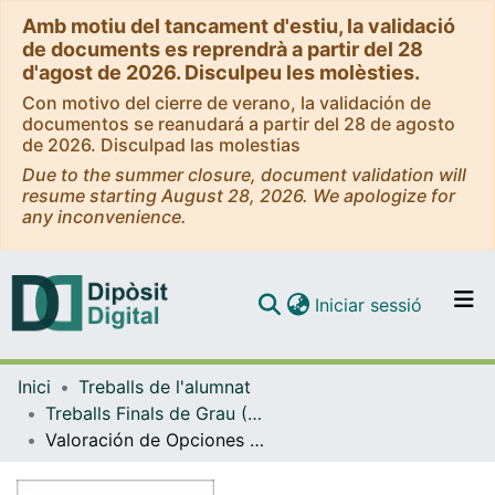
Amb motiu del tancament d'estiu, la validació
de documents es reprendrà a partir del 28
d'agost de 2026. Disculpeu les molèsties.
Con motivo del cierre de verano, la validación de
documentos se reanudará a partir del 28 de agosto
de 2026. Disculpad las molestias
Due to the summer closure, document validation will
resume starting August 28, 2026. We apologize for
any inconvenience.
(current)
Iniciar sessió
Comunitats i col·leccions
Inici
Treballs de l'alumnat
Navega per tot el DD
Treballs Finals de Grau (TFG) - Administració i Direcció d’Empreses i Matemàtiques (Doble Grau)
Com publicar
Valoración de Opciones Financieras mediante Procesos Estocásticos: El Modelo de Black-Scholes-Merton bajo el Enfoque de Martingalas
Contacte