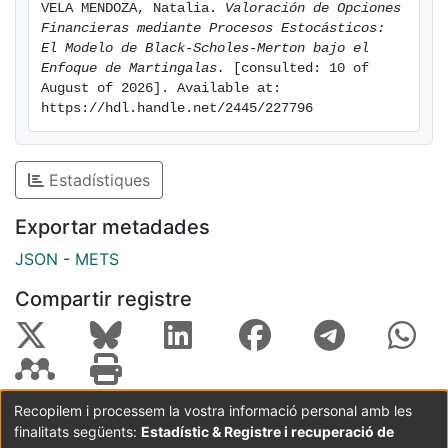
VELA MENDOZA, Natalia. 
Valoración de Opciones 
valuation.
Financieras mediante Procesos Estocásticos: 
The necessary mathematical foundations are
El Modelo de Black-Scholes-Merton bajo el 
developed, including martingale theory, Itô calculus,
Enfoque de Martingalas.
 [consulted: 10 of 
Girsanov’s theorem, and the martingale representation
August of 2026]. Available at: 
https://hdl.handle.net/2445/227796
theorem. We then model an idealized financial market
under the assumptions of the Black-Scholes
framework and apply stochastic tools to derive the
Estadístiques
pricing formula for European options. Finally, we
discuss hedging strategies and analyze the sensitivity
Exportar metadades
of option prices through the so-called "Greeks."
This work combines advanced tools from probability
JSON
-
METS
theory and mathematical finance and provides a clear
Compartir registre
understanding of the role that stochastic processes
play in the valuation of derivative instruments.
Recopilem i processem la vostra informació personal amb les
finalitats següents:
Estadístic & Registre i recuperació de
Coordinació:
CRAI UB
Avís legal
Metadades