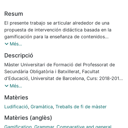
Resum
El presente trabajo se articular alrededor de una
propuesta de intervención didáctica basada en la
gamificación para la enseñanza de contenidos
gramaticales de Educación Secundaria. Mediante una
Més...
serie de recursos metodológicos de innovación, se
Descripció
pretende proporcionar una herramienta de motivación
extrínseca para el proceso de enseñanza y aprendizaje
Màster Universitari de Formació del Professorat de
de distintos contenidos morfosintácticos,
Secundària Obligatòria i Batxillerat, Facultat
principalmente, de las categorías gramaticales y las
d'Educació, Universitat de Barcelona, Curs: 2018-2019,
funciones sintácticas fundamentales de la lengua
Tutor: Jordi Virallonga Eguren
Més...
castellana. Para ello, el trabajo se estructura en dos
Matèries
apartados: un marco teórico de revisión del concepto
de gamificación y de análisis de los materiales en la
Ludificació
,
Gramàtica
,
Treballs de fi de màster
enseñanza de lengua y, a su vez, una descripción de la
Matèries (anglès)
propuesta metodológica diseñada para la intervención
en cinco sesiones didácticas.
Gamification
,
Grammar, Comparative and general
,