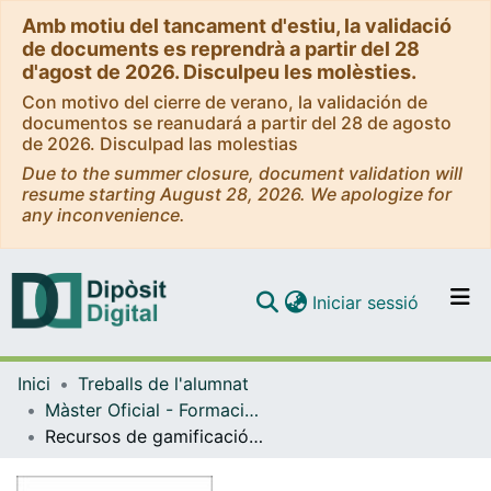
Amb motiu del tancament d'estiu, la validació
de documents es reprendrà a partir del 28
d'agost de 2026. Disculpeu les molèsties.
Con motivo del cierre de verano, la validación de
documentos se reanudará a partir del 28 de agosto
de 2026. Disculpad las molestias
Due to the summer closure, document validation will
resume starting August 28, 2026. We apologize for
any inconvenience.
(current)
Iniciar sessió
Comunitats i col·leccions
Inici
Treballs de l'alumnat
Navega per tot el DD
Màster Oficial - Formació del Professorat de Secundària Obligatòria i Batxillerat, Formació Professional i Ensenyament d'Idiomes
Com publicar
Recursos de gamificación para la enseñanza de gramática
Contacte