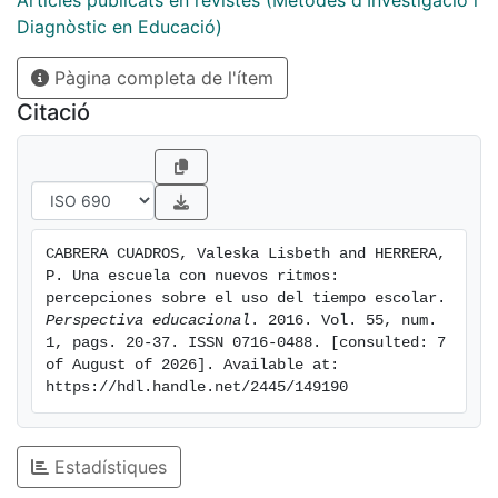
Articles publicats en revistes (Mètodes d'Investigació i
respetaban. Se reconoce el desafío de buscar otros
Diagnòstic en Educació)
mecanismos para gestionar el tiempo y utilizarlos de
Pàgina completa de l'ítem
manera más eficiente. Para ello, los participantes
brindaron propuestas.
Citació
CABRERA CUADROS, Valeska Lisbeth and HERRERA, 
P. Una escuela con nuevos ritmos: 
percepciones sobre el uso del tiempo escolar. 
Perspectiva educacional
. 2016. Vol. 55, num. 
1, pags. 20-37. ISSN 0716-0488. [consulted: 7 
of August of 2026]. Available at: 
https://hdl.handle.net/2445/149190
Estadístiques