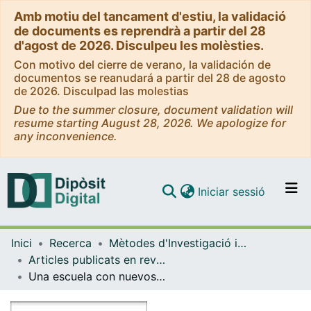
Amb motiu del tancament d'estiu, la validació
de documents es reprendrà a partir del 28
d'agost de 2026. Disculpeu les molèsties.
Con motivo del cierre de verano, la validación de
documentos se reanudará a partir del 28 de agosto
de 2026. Disculpad las molestias
Due to the summer closure, document validation will
resume starting August 28, 2026. We apologize for
any inconvenience.
(current)
Iniciar sessió
Comunitats i col·leccions
Inici
Recerca
Mètodes d'Investigació i Diagnòstic en Educació
Navega per tot el DD
Articles publicats en revistes (Mètodes d'Investigació i Diagnòstic en Educació)
Com publicar
Una escuela con nuevos ritmos: percepciones sobre el uso del tiempo escolar
Contacte