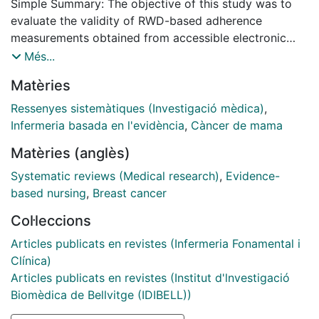
Simple Summary: The objective of this study was to
evaluate the validity of RWD-based adherence
measurements obtained from accessible electronic
health records in the Spanish national health system in
Més...
all women diagnosed with breast cancer in the public
Matèries
healthcare system in Catalonia (Spain). Our results
showed that nonadherence during the first year of
Ressenyes sistemàtiques (Investigació mèdica)
,
treatment was around 11% in both cohorts, analysed
Infermeria basada en l'evidència
,
Càncer de mama
using the RWD, and without significant differences
Matèries (anglès)
between them. Furthermore, determinants associated
with nonadherence (age and type of oral endocrine
Systematic reviews (Medical research)
,
Evidence-
treatment) were similar in both approaches used. The
based nursing
,
Breast cancer
results also show that it is fast and feasible to use
Col·leccions
RWD to identify individuals who are not refilling
prescriptions as often as they should. In conclusion,
Articles publicats en revistes (Infermeria Fonamental i
the validity of the RWD method to estimate adherence
Clínica)
has been confirmed and, at the same time, this method
Articles publicats en revistes (Institut d'lnvestigació
provides valuable evidence to help oncologists
Biomèdica de Bellvitge (IDIBELL))
discuss adherence with their patients.