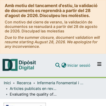
Amb motiu del tancament d'estiu, la validació
de documents es reprendrà a partir del 28
d'agost de 2026. Disculpeu les molèsties.
Con motivo del cierre de verano, la validación de
documentos se reanudará a partir del 28 de agosto
de 2026. Disculpad las molestias
Due to the summer closure, document validation will
resume starting August 28, 2026. We apologize for
any inconvenience.
(current)
Iniciar sessió
Comunitats i col·leccions
Inici
Recerca
Infermeria Fonamental i Clínica
Navega per tot el DD
Articles publicats en revistes (Infermeria Fonamental i Clínica)
Com publicar
Evaluating the quality of real-world data on adherence to oral endocrine therapy in breast cancer patients: How real-world data?
Contacte