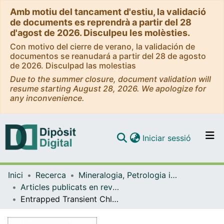
Amb motiu del tancament d'estiu, la validació
de documents es reprendrà a partir del 28
d'agost de 2026. Disculpeu les molèsties.
Con motivo del cierre de verano, la validación de
documentos se reanudará a partir del 28 de agosto
de 2026. Disculpad las molestias
Due to the summer closure, document validation will
resume starting August 28, 2026. We apologize for
any inconvenience.
(current)
Iniciar sessió
Comunitats i col·leccions
Inici
Recerca
Mineralogia, Petrologia i Geologia Aplicada
Navega per tot el DD
Articles publicats en revistes (Mineralogia, Petrologia i Geologia Aplicada)
Com publicar
Entrapped Transient Chloroform Solvates of Bilastine
Contacte