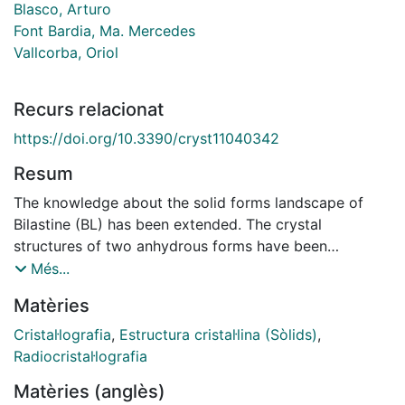
Blasco, Arturo
Font Bardia, Ma. Mercedes
Vallcorba, Oriol
Recurs relacionat
https://doi.org/10.3390/cryst11040342
Resum
The knowledge about the solid forms landscape of
Bilastine (BL) has been extended. The crystal
structures of two anhydrous forms have been
determined, and the relative thermodynamic stability
Més...
among the three known anhydrous polymorphs has
Matèries
been established. Moreover, three chloroform solvates
with variable stoichiometry have been identified and
Cristal·lografia
,
Estructura cristal·lina (Sòlids)
,
characterized, showing that S3CHCl3-H2O and
Radiocristal·lografia
SCHCl3 can be classified as transient solvateswhich
Matèries (anglès)
transforminto the newchloroform solvate SCHCl3-H2O