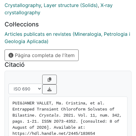
when removed fromthemother liquor. The
Crystallography
,
Layer structure (Solids)
,
X-ray
determination of their crystal structures from
crystallography
combined single crystal/synchrotron X-ray powder
Col·leccions
diffraction data has allowed the complete
characterization of these solvates, being two of them
Articles publicats en revistes (Mineralogia, Petrologia i
heterosolvates (S3CHCl3-H2O and SCHCl3-H2O) and
Geologia Aplicada)
SCHCl3 a monosolvate. Moreover, the temperature
Pàgina completa de l'ítem
dependent stability and interrelation pathways among
the chloroform solvates and the anhydrous forms of
Citació
BL have been studied.
PUIGJANER VALLET, Ma. Cristina, et al. 
Entrapped Transient Chloroform Solvates of 
Bilastine. 
Crystals
. 2021. Vol. 11, num. 342, 
pags. 1-21. ISSN 2073-4352. [consulted: 8 of 
August of 2026]. Available at: 
https://hdl.handle.net/2445/183654