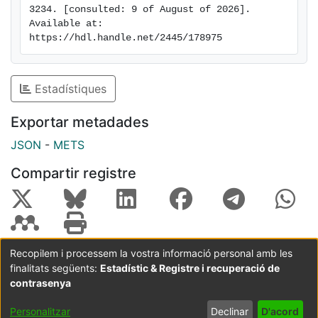
3234. [consulted: 9 of August of 2026]. 
Available at: 
https://hdl.handle.net/2445/178975
Estadístiques
Exportar metadades
JSON
-
METS
Compartir registre
Recopilem i processem la vostra informació personal amb les
finalitats següents:
Estadístic & Registre i recuperació de
Coordinació:
CRAI UB
Avís legal
Metadades
subjectes a:
contrasenya
Configuració
Política de
Acord
Personalitzar
Declinar
D'acord
de cookies
privadesa
d'usuari