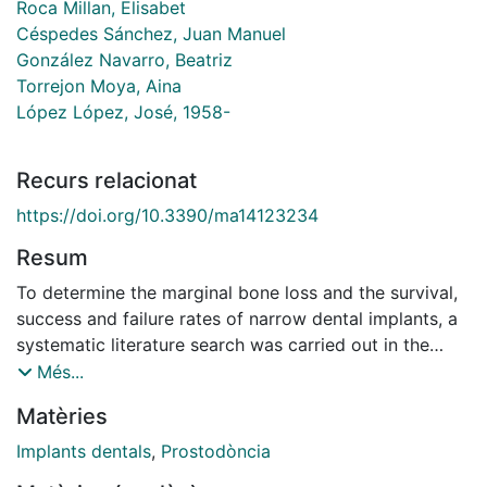
Roca Millan, Elisabet
Céspedes Sánchez, Juan Manuel
González Navarro, Beatriz
Torrejon Moya, Aina
López López, José, 1958-
Recurs relacionat
https://doi.org/10.3390/ma14123234
Resum
To determine the marginal bone loss and the survival,
success and failure rates of narrow dental implants, a
systematic literature search was carried out in the
MEDLINE (Pubmed), Cochrane, Scopus, and Scielo
Més...
databases for articles published between 2010 and
Matèries
2021. The exclusion criteria were: systematic reviews,
case reports, expert opinions; animal studies; samples
Implants dentals
,
Prostodòncia
of less than 10 subjects; follow-up periods of less than