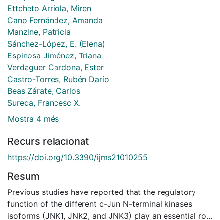
Ettcheto Arriola, Miren
Cano Fernández, Amanda
Manzine, Patricia
Sánchez-López, E. (Elena)
Espinosa Jiménez, Triana
Verdaguer Cardona, Ester
Castro-Torres, Rubén Darío
Beas Zárate, Carlos
Sureda, Francesc X.
Mostra 4 més
Recurs relacionat
https://doi.org/10.3390/ijms21010255
Resum
Previous studies have reported that the regulatory
function of the different c-Jun N-terminal kinases
isoforms (JNK1, JNK2, and JNK3) play an essential role