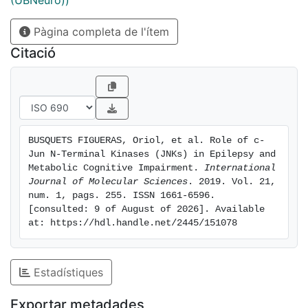
(UBNeuro))
Pàgina completa de l'ítem
Citació
BUSQUETS FIGUERAS, Oriol, et al. Role of c-
Jun N-Terminal Kinases (JNKs) in Epilepsy and 
Metabolic Cognitive Impairment. 
International 
Journal of Molecular Sciences
. 2019. Vol. 21, 
num. 1, pags. 255. ISSN 1661-6596. 
[consulted: 9 of August of 2026]. Available 
at: https://hdl.handle.net/2445/151078
Estadístiques
Exportar metadades