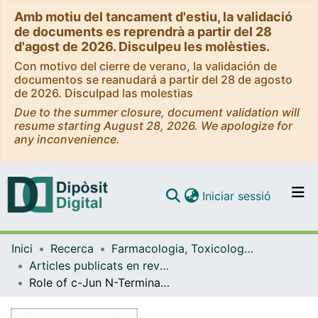
Amb motiu del tancament d'estiu, la validació
de documents es reprendrà a partir del 28
d'agost de 2026. Disculpeu les molèsties.
Con motivo del cierre de verano, la validación de
documentos se reanudará a partir del 28 de agosto
de 2026. Disculpad las molestias
Due to the summer closure, document validation will
resume starting August 28, 2026. We apologize for
any inconvenience.
(current)
Iniciar sessió
Comunitats i col·leccions
Inici
Recerca
Farmacologia, Toxicologia i Química Terapèutica
Navega per tot el DD
Articles publicats en revistes (Farmacologia, Toxicologia i Química Terapèutica)
Com publicar
Role of c-Jun N-Terminal Kinases (JNKs) in Epilepsy and Metabolic Cognitive Impairment
Contacte