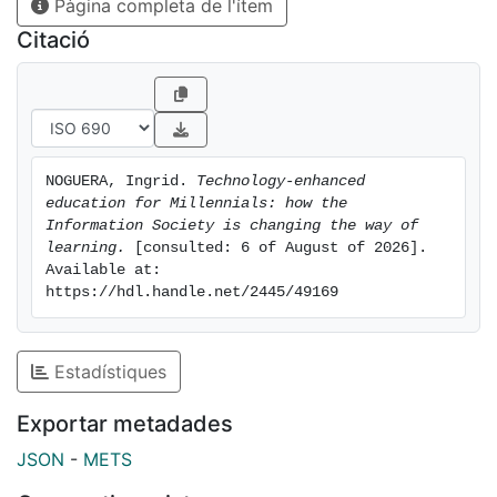
Pàgina completa de l'ítem
increase of computers and
access to the Internet, with teachers reproducing
Citació
traditional approaches to education and e-learning
being seen as complementary to face-to-face
education.
While it would seem that the use of ICT is not
revolutionizing learning, it is
NOGUERA, Ingrid. 
Technology-enhanced 
facilitating the personalization, collaboration and
education for Millennials: how the 
ubiquity of learning.
Information Society is changing the way of 
learning.
 [consulted: 6 of August of 2026]. 
Available at: 
https://hdl.handle.net/2445/49169
Estadístiques
Exportar metadades
JSON
-
METS