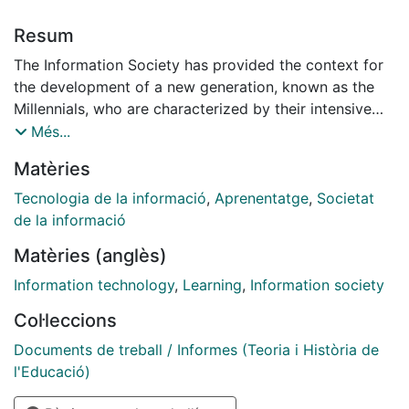
Resum
The Information Society has provided the context for
the development of a new generation, known as the
Millennials, who are characterized by their intensive
use of technologies in everyday life. These features
Més...
are changing the way of learning, prompting
Matèries
educational institutions to attempt to better adapt to
young
Tecnologia de la informació
,
Aprenentatge
,
Societat
needs by incorporating technologies into education.
de la informació
Based on this premise, we
Matèries (anglès)
have reviewed the prominent reports of the
integration of ICT into education at
Information technology
,
Learning
,
Information society
different levels with the aim of evidencing how
Col·leccions
education is changing, and will
change, to meet the needs of Millennials with ICT
Documents de treball / Informes (Teoria i Història de
support. The results show that
l'Educació)
most of the investments have simply resulted in an