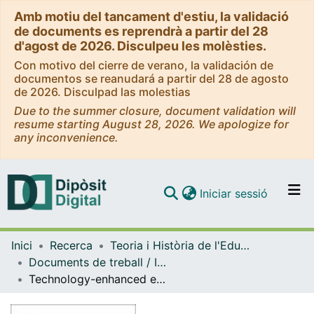
Amb motiu del tancament d'estiu, la validació
de documents es reprendrà a partir del 28
d'agost de 2026. Disculpeu les molèsties.
Con motivo del cierre de verano, la validación de
documentos se reanudará a partir del 28 de agosto
de 2026. Disculpad las molestias
Due to the summer closure, document validation will
resume starting August 28, 2026. We apologize for
any inconvenience.
(current)
Iniciar sessió
Comunitats i col·leccions
Inici
Recerca
Teoria i Història de l'Educació
Navega per tot el DD
Documents de treball / Informes (Teoria i Història de l'Educació)
Com publicar
Technology-enhanced education for Millennials: how the Information Society is changing the way of learning
Contacte