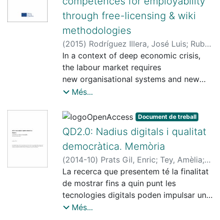
competences for employability
actividades de aprendizaje asociados a
contextos específicos locales que
through free-licensing & wiki
pueden ser beneficiosos. El proyecto se
methodologies
centra en la búsqueda del diseño y la
(
2015
)
Rodríguez Illera, José Luis
;
Rubio
implementación de ecosistemas que
Hurtado, María José
In a context of deep economic crisis,
;
Molas Castells,
permiten el empoderamiento de la
Núria
the labour market requires
comunidad inmigrante a través de
new organisational systems and new
actividades geolocalizadas, dispositivos
processes. Among others,
Més...
móviles y redes de aprendizaje social.
we highlight the need to upgrade skills,
specifically regarding
Document de treball
collaborative procedures and
QD2.0: Nadius digitals i qualitat
opportunities. Moreover, the Europe
democràtica. Memòria
2020 strategy acknowledges that a
(
2014-10
)
Prats Gil, Enric
;
Tey, Amèlia
;
fundamental transformation of
Egea Andrés, Àlex
La recerca que presentem té la finalitat
;
Marín, Anna, 1965-
;
education and training is needed to
Sánchez Martí, Angelina
de mostrar fins a quin punt les
;
Pallarés, Anna
address the new skills and
tecnologies digitals poden impulsar un
competences required if Europe is to
nou marc de
Més...
remain competitive (ET
participació política dels més joves, els