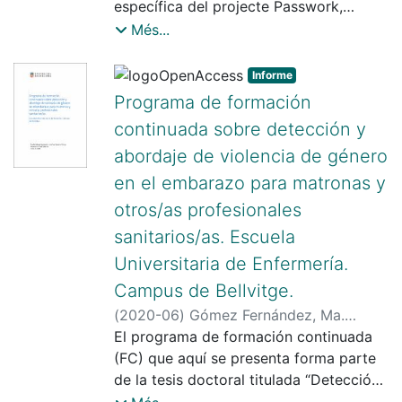
Núria
específica del projecte Passwork,
;
Grup de Pedagogia Social per a
Investigación en Educación Intercultural
joves de la mateixa comunitat i de
la Cohesió i la Inclusió Social (GPS)
especialment pel que fa a la
Més...
grups de discussió, conforma el recull
metodologia per aquest utilitzada i pel
de dades que fonamenten i donen lloc a
que fa a les competències transversals
Informe
l’Informe de Comunitat Ciutat Vella
desenvolupades en el Projecte.
Programa de formación
(Barcelona).
continuada sobre detección y
abordaje de violencia de género
en el embarazo para matronas y
otros/as profesionales
sanitarios/as. Escuela
Universitaria de Enfermería.
Campus de Bellvitge.
(
2020-06
)
Gómez Fernández, Ma.
Analía
El programa de formación continuada
;
Goberna Tricas, Josefina
;
Payá
Sánchez, Montserrat
(FC) que aquí se presenta forma parte
de la tesis doctoral titulada “Detección
y abordaje de la violencia de género