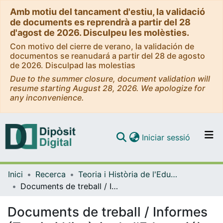
Amb motiu del tancament d'estiu, la validació
de documents es reprendrà a partir del 28
d'agost de 2026. Disculpeu les molèsties.
Con motivo del cierre de verano, la validación de
documentos se reanudará a partir del 28 de agosto
de 2026. Disculpad las molestias
Due to the summer closure, document validation will
resume starting August 28, 2026. We apologize for
any inconvenience.
(current)
Iniciar sessió
Comunitats i col·leccions
Inici
Recerca
Teoria i Història de l'Educació
Navega per tot el DD
Documents de treball / Informes (Teoria i Història de l'Educació)
Com publicar
Documents de treball / Informes
Contacte