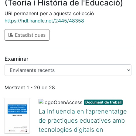
(Teoria i Història de l'Educació)
URI permanent per a aquesta col·lecció
https://hdl.handle.net/2445/48358
Estadístiques
Examinar
Enviaments recents
Mostrant
1 - 20 de 28
Document de treball
La influència en l’aprenentatge
de pràctiques educatives amb
tecnologies digitals en