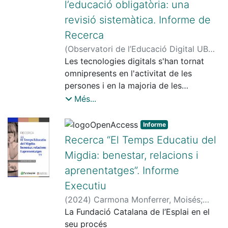
l’educació obligatòria: una
revisió sistemàtica. Informe de
Recerca
(
Observatori de l’Educació Digital UB
(OED UB). Universitat de Barcelona
Les tecnologies digitals s'han tornat
,
2025-12
omnipresents en l'activitat de les
)
Rubio Hurtado, María José
;
Fuertes-Alpiste, Marc
persones i en la majoria de les
;
Santana López,
Álvaro
esferes de les seves vides (Floridi,
Més...
2014). Des del seu sorgiment, les
diferents administracions
Informe
educatives s'han preocupat de formar
Recerca “El Temps Educatiu del
als estudiants i als docents en el seu ús
Migdia: benestar, relacions i
i per a fomentar una
aprenentatges”. Informe
competència digital que vagi més enllà
d'un ús instrumental.
Executiu
En el nostre context educatiu, diferents
(
2024
)
Carmona Monferrer, Moisés
;
organismes com la UNESCO, l'OCDE i la
Llena Berñe, Asun
La Fundació Catalana de l’Esplai en el
;
Núñez, Héctor
Unió Europea han
(Núñez López)
seu procés
;
Peró, Maribel
;
Fabra