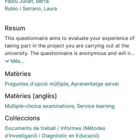
Palou Julián, Berta
Rubio i Serrano, Laura
Resum
This questionnaire aims to evaluate your experience of
taking part in the project you are carrying out at the
university. The questionnaire is anonymous and will not
take more than 10 minutes of your time to complete.
Més...
We would appreciate your honest opinion, in order
Matèries
that the data we gather here can be as useful as
possible for improving the project.
Preguntes d'opció múltiple
,
Aprenentatge servei
Matèries (anglès)
Multiple-choice examinations
,
Service learning
Col·leccions
Documents de treball / Informes (Mètodes
d'Investigació i Diagnòstic en Educació)