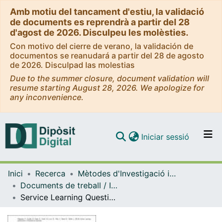
Amb motiu del tancament d'estiu, la validació
de documents es reprendrà a partir del 28
d'agost de 2026. Disculpeu les molèsties.
Con motivo del cierre de verano, la validación de
documentos se reanudará a partir del 28 de agosto
de 2026. Disculpad las molestias
Due to the summer closure, document validation will
resume starting August 28, 2026. We apologize for
any inconvenience.
(current)
Iniciar sessió
Comunitats i col·leccions
Inici
Recerca
Mètodes d'Investigació i Diagnòstic en Educació
Navega per tot el DD
Documents de treball / Informes (Mètodes d'Investigació i Diagnòstic en Educació)
Com publicar
Service Learning Questionnaire
Contacte