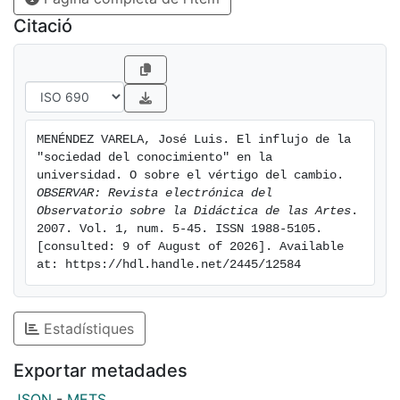
para compensar la más amplia divulgación del
Citació
proceso de Bolonia, se ha considerado en particular
las características de tal reforma en el modelo de
investigación universitaria.
MENÉNDEZ VARELA, José Luis. El influjo de la 
"sociedad del conocimiento" en la 
universidad. O sobre el vértigo del cambio. 
OBSERVAR: Revista electrónica del 
Observatorio sobre la Didáctica de las Artes
. 
2007. Vol. 1, num. 5-45. ISSN 1988-5105. 
[consulted: 9 of August of 2026]. Available 
at: https://hdl.handle.net/2445/12584
Estadístiques
Exportar metadades
JSON
-
METS