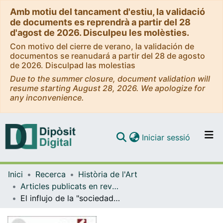
Amb motiu del tancament d'estiu, la validació
de documents es reprendrà a partir del 28
d'agost de 2026. Disculpeu les molèsties.
Con motivo del cierre de verano, la validación de
documentos se reanudará a partir del 28 de agosto
de 2026. Disculpad las molestias
Due to the summer closure, document validation will
resume starting August 28, 2026. We apologize for
any inconvenience.
(current)
Iniciar sessió
Comunitats i col·leccions
Inici
Recerca
Història de l'Art
Navega per tot el DD
Articles publicats en revistes (Història de l'Art)
Com publicar
El influjo de la "sociedad del conocimiento" en la universidad. O sobre el vértigo del cambio
Contacte