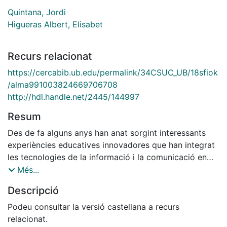
Quintana, Jordi
Higueras Albert, Elisabet
Recurs relacionat
https://cercabib.ub.edu/permalink/34CSUC_UB/18sfiok
/alma991003824669706708
http://hdl.handle.net/2445/144997
Resum
Des de fa alguns anys han anat sorgint interessants
experiències educatives innovadores que han integrat
les tecnologies de la informació i la comunicació en
processos formatius. Una d'aquestes metodologies
Més...
són les Webquest. Aquest quadern tracta d'introduir al
Descripció
lector en aquesta metodologia d'ensenyament-
aprenentatge
Podeu consultar la versió castellana a recurs
relacionat.