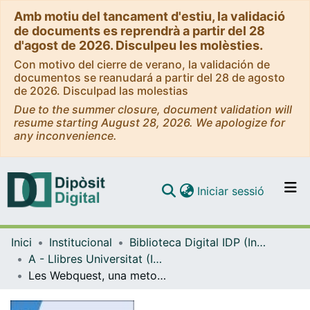
Amb motiu del tancament d'estiu, la validació
de documents es reprendrà a partir del 28
d'agost de 2026. Disculpeu les molèsties.
Con motivo del cierre de verano, la validación de
documentos se reanudará a partir del 28 de agosto
de 2026. Disculpad las molestias
Due to the summer closure, document validation will
resume starting August 28, 2026. We apologize for
any inconvenience.
(current)
Iniciar sessió
Comunitats i col·leccions
Inici
Institucional
Biblioteca Digital IDP (Institut de Desenvolupament Professional)
Navega per tot el DD
A - Llibres Universitat (IDP, Octaedro)
Com publicar
Les Webquest, una metodologia d'aprenentatge cooperatiu, basada en l'accés, el maneig i l'ús d'informació de la Xarxa
Contacte