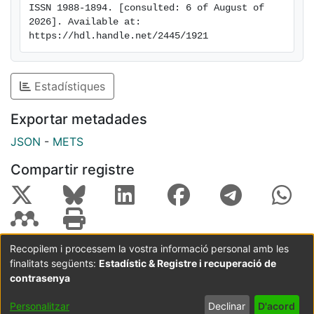
ISSN 1988-1894. [consulted: 6 of August of 
2026]. Available at: 
https://hdl.handle.net/2445/1921
Estadístiques
Exportar metadades
JSON
-
METS
Compartir registre
Recopilem i processem la vostra informació personal amb les
finalitats següents:
Estadístic & Registre i recuperació de
Coordinació:
CRAI UB
Avís legal
Metadades
subjectes a:
contrasenya
Configuració
Política de
Acord
Personalitzar
Declinar
D'acord
de cookies
privadesa
d'usuari