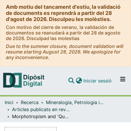
Amb motiu del tancament d'estiu, la validació
de documents es reprendrà a partir del 28
d'agost de 2026. Disculpeu les molèsties.
Con motivo del cierre de verano, la validación de
documentos se reanudará a partir del 28 de agosto
de 2026. Disculpad las molestias
Due to the summer closure, document validation will
resume starting August 28, 2026. We apologize for
any inconvenience.
(current)
Iniciar sessió
Comunitats i col·leccions
Inici
Recerca
Mineralogia, Petrologia i Geologia Aplicada
Navega per tot el DD
Articles publicats en revistes (Mineralogia, Petrologia i Geologia Aplicada)
Com publicar
Morphotropism and 'Quasi-Isostructurality' in the Three High Z′ Concomitant Polymorphs of Efinaconazole
Contacte