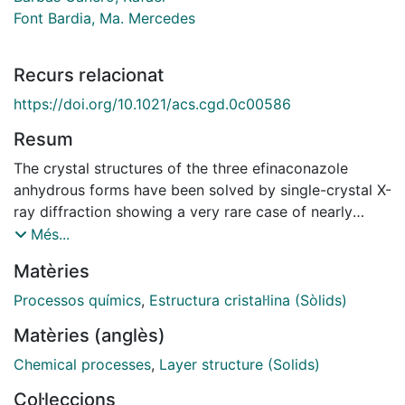
Font Bardia, Ma. Mercedes
Recurs relacionat
https://doi.org/10.1021/acs.cgd.0c00586
Resum
The crystal structures of the three efinaconazole
anhydrous forms have been solved by single-crystal X-
ray diffraction showing a very rare case of nearly
isostructural polymorphism. The analysis of their
Més...
crystal structures revealed that forms I and III are
Matèries
'quasi-isostructural' polymorphs and are
morphotropically related to form II. The identical
Processos químics
,
Estructura cristal·lina (Sòlids)
conformational and supramolecular environment can
Matèries (anglès)
explain the concomitant polymorphism phenomenon
observed for this important active pharmaceutical
Chemical processes
,
Layer structure (Solids)
ingredient.
Col·leccions