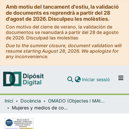
Amb motiu del tancament d'estiu, la validació
de documents es reprendrà a partir del 28
d'agost de 2026. Disculpeu les molèsties.
Con motivo del cierre de verano, la validación de
documentos se reanudará a partir del 28 de agosto
de 2026. Disculpad las molestias
Due to the summer closure, document validation will
resume starting August 28, 2026. We apologize for
any inconvenience.
(current)
Iniciar sessió
Comunitats i col·leccions
Inici
Docència
OMADO (Objectes i MAterials DOcents)
Navega per tot el DD
Mujeres y medios de comunicación – Análisis crítico y empoderamiento a través de la alfabetización mediática e informacional
Com publicar
Contacte