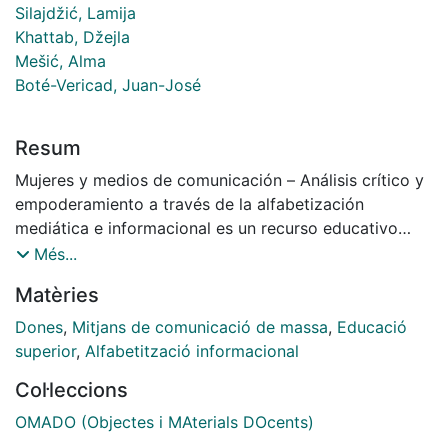
Silajdžić, Lamija
Khattab, Džejla
Mešić, Alma
Boté-Vericad, Juan-José
Resum
Mujeres y medios de comunicación – Análisis crítico y
empoderamiento a través de la alfabetización
mediática e informacional es un recurso educativo
abierto (OER) desarrollado en el marco del proyecto
Més...
europeo GEDIS – Gender Diversity in Information
Matèries
Science: Challenges in Higher Education. El material
aborda la representación de las mujeres en los medios
Dones
,
Mitjans de comunicació de massa
,
Educació
de comunicación y promueve el desarrollo de
superior
,
Alfabetització informacional
competencias críticas para analizar, interpretar y
Col·leccions
transformar los discursos mediáticos desde una
perspectiva de género.
OMADO (Objectes i MAterials DOcents)