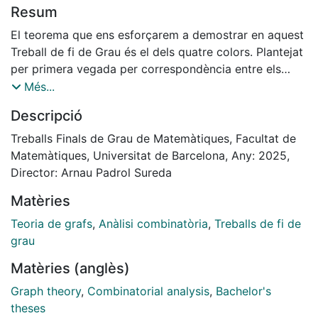
Resum
El teorema que ens esforçarem a demostrar en aquest
Treball de fi de Grau és el dels quatre colors. Plantejat
per primera vegada per correspondència entre els
matemàtics A. De Morgan i W. Hamilton l’any 1852.
Més...
Dos anys més tard, l’any 1854, es publica en la revista
Descripció
The Athenaeum un plantejament més formal. No va ser
fins cent vint-i-cinc anys més tard des del primer
Treballs Finals de Grau de Matemàtiques, Facultat de
plantejament, l’any 1977, que es va demostrar el
Matemàtiques, Universitat de Barcelona, Any: 2025,
resultat. La prova, a càrrec de K. Appel i W. Haken, va
Director: Arnau Padrol Sureda
ser pionera en l’ús de programes informàtics per a
Matèries
demostrar resultats matemàtics. Precisament per
aquest motiu, la demostració va generar prou
Teoria de grafs
,
Anàlisi combinatòria
,
Treballs de fi de
controvèrsia.
grau
Demostrarem en aquest treball resultats necessaris,
Matèries (anglès)
discutirem l’estratègia utilitzada per la primera i la
segona prova (més establerta i simplificada, a càrrec
Graph theory
,
Combinatorial analysis
,
Bachelor's
de N. Robertson, D. Sanders, P. Seymour i R. Thomas) i
theses