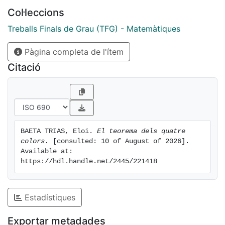
justificarem la validesa dels resultats obtinguts
Col·leccions
computacionalment per ordinadors.
Treballs Finals de Grau (TFG) - Matemàtiques
Pàgina completa de l'ítem
Citació
BAETA TRIAS, Eloi. 
El teorema dels quatre 
colors.
 [consulted: 10 of August of 2026]. 
Available at: 
https://hdl.handle.net/2445/221418
Estadístiques
Exportar metadades