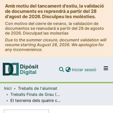
Amb motiu del tancament d'estiu, la validació
de documents es reprendrà a partir del 28
d'agost de 2026. Disculpeu les molèsties.
Con motivo del cierre de verano, la validación de
documentos se reanudará a partir del 28 de agosto
de 2026. Disculpad las molestias
Due to the summer closure, document validation will
resume starting August 28, 2026. We apologize for
any inconvenience.
(current)
Iniciar sessió
Comunitats i col·leccions
Inici
Treballs de l'alumnat
Navega per tot el DD
Treballs Finals de Grau (TFG) - Matemàtiques
Com publicar
El teorema dels quatre colors
Contacte