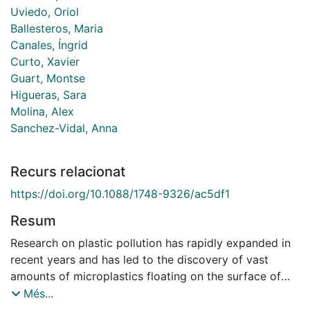
Uviedo, Oriol
Ballesteros, Maria
Canales, Íngrid
Curto, Xavier
Guart, Montse
Higueras, Sara
Molina, Alex
Sanchez-Vidal, Anna
Recurs relacionat
https://doi.org/10.1088/1748-9326/ac5df1
Resum
Research on plastic pollution has rapidly expanded in
recent years and has led to the discovery of vast
amounts of microplastics floating on the surface of
subtropical oceanic gyres. However, the distribution of
Més...
floating plastic in the ocean is still poorly constrained,