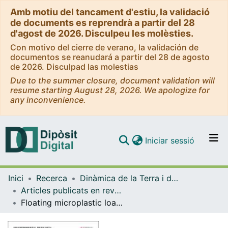
Amb motiu del tancament d'estiu, la validació
de documents es reprendrà a partir del 28
d'agost de 2026. Disculpeu les molèsties.
Con motivo del cierre de verano, la validación de
documentos se reanudará a partir del 28 de agosto
de 2026. Disculpad las molestias
Due to the summer closure, document validation will
resume starting August 28, 2026. We apologize for
any inconvenience.
(current)
Iniciar sessió
Comunitats i col·leccions
Inici
Recerca
Dinàmica de la Terra i de l'Oceà
Navega per tot el DD
Articles publicats en revistes (Dinàmica de la Terra i l'Oceà)
Com publicar
Floating microplastic loads in the nearshore revealed through citizen science
Contacte