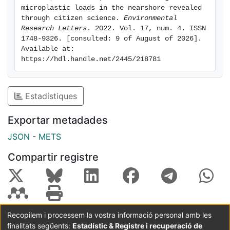
open questions by using the citizen science
microplastic loads in the nearshore revealed 
methodological approach presented here.
through citizen science. 
Environmental 
Research Letters
. 2022. Vol. 17, num. 4. ISSN 
1748-9326. [consulted: 9 of August of 2026]. 
Available at: 
https://hdl.handle.net/2445/218781
Estadístiques
Exportar metadades
JSON
-
METS
Compartir registre
Recopilem i processem la vostra informació personal amb les
finalitats següents:
Estadístic & Registre i recuperació de
Coordinació:
CRAI UB
Avís legal
Metadades