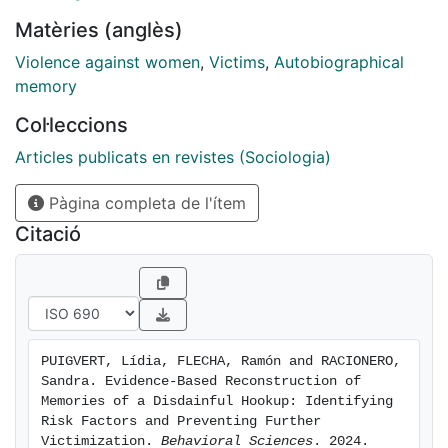
experienced by a young woman. The victim’s diary and
Matèries (anglès)
an interview were the sources of data collection. The
analytical categories were developed in dialogue with
Violence against women
,
Victims
,
Autobiographical
the participant. The results indicate that, as the
memory
subject learned scientific evidence on gender violence
Col·leccions
in sporadic relationships, she progressively recalled
details of the episode that she had self-censored
Articles publicats en revistes (Sociologia)
before, became aware of the very violent nature of the
Pàgina completa de l'ítem
hookup, rejected the relationship, and freed her desire
for satisfactory romantic relationships.
Citació
PUIGVERT, Lídia, FLECHA, Ramón and RACIONERO, 
Sandra. Evidence-Based Reconstruction of 
Memories of a Disdainful Hookup: Identifying 
Risk Factors and Preventing Further 
Victimization. 
Behavioral Sciences
. 2024. 