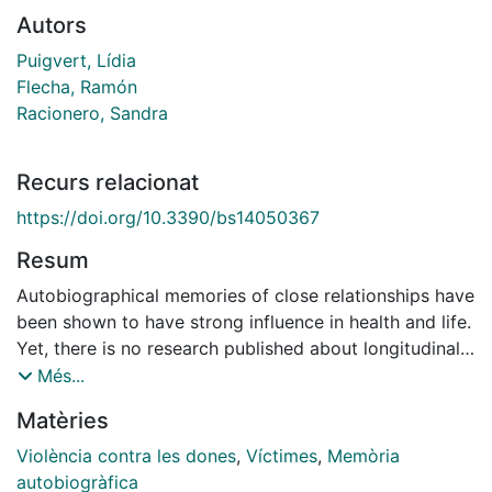
Autors
Puigvert, Lídia
Flecha, Ramón
Racionero, Sandra
Recurs relacionat
https://doi.org/10.3390/bs14050367
Resum
Autobiographical memories of close relationships have
been shown to have strong influence in health and life.
Yet, there is no research published about longitudinal
memory reconstruction of violent sporadic
Més...
relationships while reading and discussing scientific
Matèries
evidence on gender violence victimization. This article
presents a novel case of the reconstruction
Violència contra les dones
,
Víctimes
,
Memòria
throughout time of the memory of a disdainful hookup
autobiogràfica