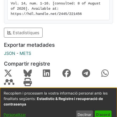
Vol. 14, num. 1-16. [consulted: 8 of August 
of 2026]. Available at: 
https://hdl.handle.net/2445/221456
Estadístiques
Exportar metadades
JSON
-
METS
Compartir registre
Recopilem i processem la vostra informació personal amb les
finalitats següents:
Estadístic & Registre i recuperació de
Coordinació:
CRAI UB
Avís legal
Metadades
subjectes a:
contrasenya
Configuració
Política de
Acord
Personalitzar
Declinar
D'acord
de cookies
privadesa
d'usuari