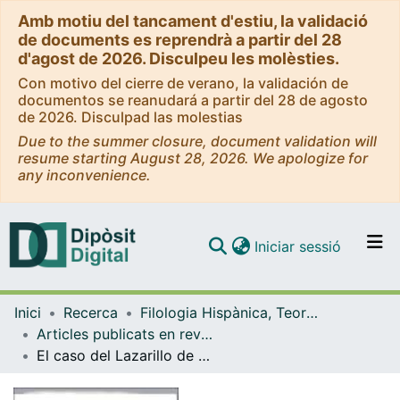
Amb motiu del tancament d'estiu, la validació
de documents es reprendrà a partir del 28
d'agost de 2026. Disculpeu les molèsties.
Con motivo del cierre de verano, la validación de
documentos se reanudará a partir del 28 de agosto
de 2026. Disculpad las molestias
Due to the summer closure, document validation will
resume starting August 28, 2026. We apologize for
any inconvenience.
(current)
Iniciar sessió
Comunitats i col·leccions
Inici
Recerca
Filologia Hispànica, Teoria de la Literatura i Comunicació
Navega per tot el DD
Articles publicats en revistes (Filologia Hispànica, Teoria de la Literatura i Comunicació)
Com publicar
El caso del Lazarillo de Tormes
Contacte