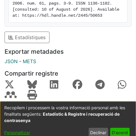
2006. num. 61, pags. 3-9. ISSN 1136-1182. 
[consulted: 10 of August of 2026]. Available 
at: https://hdl.handle.net/2445/50653
Estadístiques
Exportar metadades
JSON
-
METS
Compartir registre
Recopilem i processem la vostra informació personal amb les
finalitats següents:
Estadístic & Registre i recuperació de
Coordinació:
CRAI UB
Avís legal
Metadades
subjectes a:
contrasenya
Configuració
Política de
Acord
Personalitzar
Declinar
D'acord
de cookies
privadesa
d'usuari