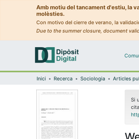
Amb motiu del tancament d'estiu, la v
molèsties.
Con motivo del cierre de verano, la valida
Due to the summer closure, document valid
Comuni
Inici
Recerca
Sociologia
Si 
cit
htt
We