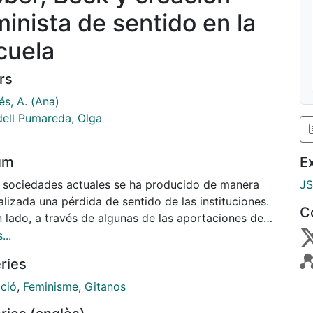
minista de sentido en la
cuela
rs
és, A. (Ana)
dell Pumareda, Olga
um
E
s sociedades actuales se ha producido de manera
J
lizada una pérdida de sentido de las instituciones.
C
n lado, a través de algunas de las aportaciones de
es de la teoría sociológica clásica como Weber y
...
mporánea como Beck, analizamos la pérdida de
ries
do que se da en las sociedades contemporáneas
la institución educativa. Por otro lado, analizamos
ció
,
Feminisme
,
Gitanos
s de las acciones que los sujetos llevan a cabo y