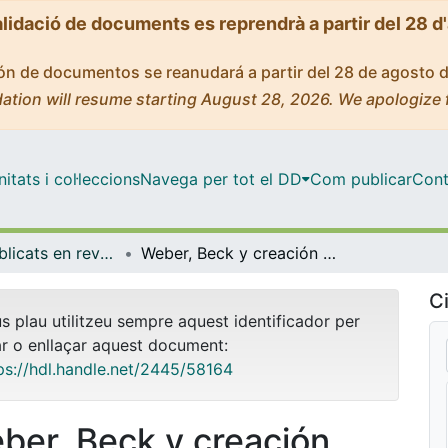
alidació de documents es reprendrà a partir del 28 d
ción de documentos se reanudará a partir del 28 de agosto 
ation will resume starting August 28, 2026. We apologize 
tats i col·leccions
Navega per tot el DD
Com publicar
Cont
Articles publicats en revistes (Sociologia)
Weber, Beck y creación feminista de sentido en la escuela
Ci
us plau utilitzeu sempre aquest identificador per
ar o enllaçar aquest document:
ps://hdl.handle.net/2445/58164
ber, Beck y creación