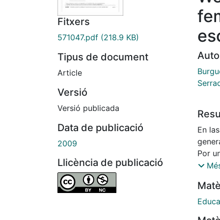
fe
Fitxers
es
571047.pdf
(218.9 KB)
Auto
Tipus de document
Burgu
Article
Serra
Versió
Versió publicada
Res
Data de publicació
En la
genera
2009
Por u
Llicència de publicació
autor
Més
conte
Matè
senti
hacia 
Educa
alguna