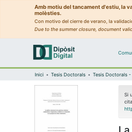
Amb motiu del tancament d'estiu, la v
molèsties.
Con motivo del cierre de verano, la valida
Due to the summer closure, document valid
Comuni
Inici
Tesis Doctorals
Si 
cit
htt
La 