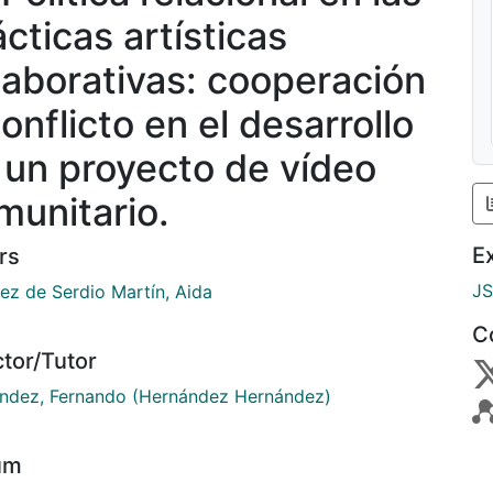
ácticas artísticas
laborativas: cooperación
onflicto en el desarrollo
 un proyecto de vídeo
munitario.
E
rs
J
ez de Serdio Martín, Aida
C
ctor/Tutor
ndez, Fernando (Hernández Hernández)
um