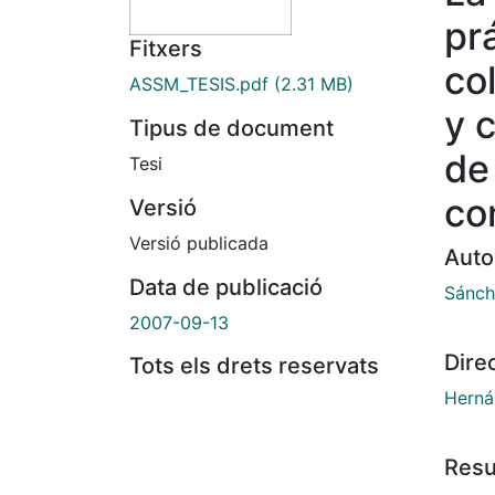
pr
Fitxers
co
ASSM_TESIS.pdf
(2.31 MB)
y c
Tipus de document
de
Tesi
co
Versió
Versió publicada
Auto
Data de publicació
Sánch
2007-09-13
Dire
Tots els drets reservats
Herná
Res