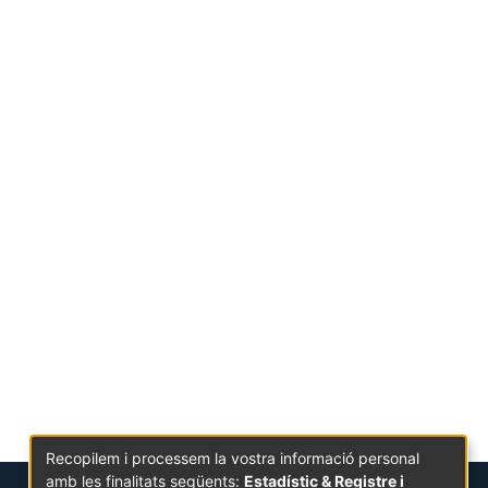
Recopilem i processem la vostra informació personal
amb les finalitats següents:
Estadístic & Registre i