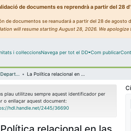
alidació de documents es reprendrà a partir del 28 d
ción de documentos se reanudará a partir del 28 de agosto 
ation will resume starting August 28, 2026. We apologize 
tats i col·leccions
Navega per tot el DD
Com publicar
Cont
Tesis Doctorals - Departament - Dibuix
La Política relacional en las prácticas artísticas colaborativas: cooperación y conflicto en el desarrollo de un proyecto de vídeo comunitario.
Ci
us plau utilitzeu sempre aquest identificador per
ar o enllaçar aquest document:
ps://hdl.handle.net/2445/36690
Política relacional en las