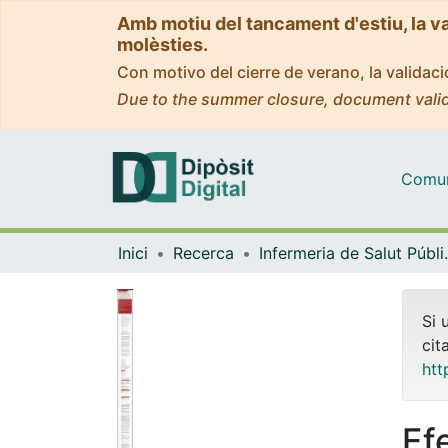
Amb motiu del tancament d'estiu, la v
molèsties.
Con motivo del cierre de verano, la valida
Due to the summer closure, document valid
Comuni
Inici
Recerca
Infermeria de Salu
Si 
cit
htt
Ef