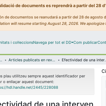
alidació de documents es reprendrà a partir del 28 d
ción de documentos se reanudará a partir del 28 de agosto 
ation will resume starting August 28, 2026. We apologize 
tats i col·leccions
Navega per tot el DD
Com publicar
Cont
t Pública, Salut Mental i Maternoinfantil
Articles publicats en revistes (Infermeria de Salut Pública, Salut mental i Maternoinfantil)
Efectividad de una intervención digital compleja en lo
Ci
us plau utilitzeu sempre aquest identificador per
ar o enllaçar aquest document:
ps://hdl.handle.net/2445/228088
ectividad de una interven