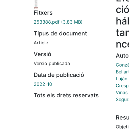
ci
Fitxers
há
253388.pdf
(3.83 MB)
ta
Tipus de document
nc
Article
Versió
Auto
Versió publicada
Gonzá
Bellar
Data de publicació
Luján 
2022-10
Cresp
Viñas
Tots els drets reservats
Segura
Res
Objeti