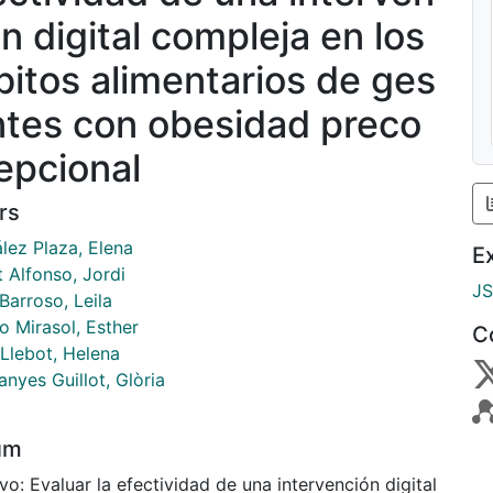
ón digital compleja en los
bitos alimentarios de ges
ntes con obesidad preco
epcional
rs
lez Plaza, Elena
E
t Alfonso, Jordi
J
Barroso, Leila
o Mirasol, Esther
C
 Llebot, Helena
nyes Guillot, Glòria
um
vo: Evaluar la efectividad de una intervención digital