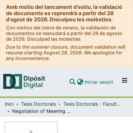
Amb motiu del tancament d'estiu, la validació
de documents es reprendrà a partir del 28
d'agost de 2026. Disculpeu les molèsties.
Con motivo del cierre de verano, la validación de
documentos se reanudará a partir del 28 de agosto
de 2026. Disculpad las molestias
Due to the summer closure, document validation will
resume starting August 28, 2026. We apologize for
any inconvenience.
(current)
Iniciar sessió
Comunitats i col·leccions
Inici
Tesis Doctorals
Tesis Doctorals - Facultat - Filologia
Navega per tot el DD
Negotiation of Meaning in the Marketing of Vegan Products
Com publicar
Contacte