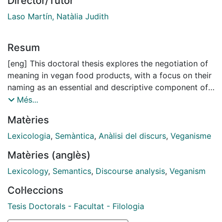
Director/Tutor
Laso Martín, Natàlia Judith
Resum
[eng] This doctoral thesis explores the negotiation of
meaning in vegan food products, with a focus on their
naming as an essential and descriptive component of
their identity. The thesis launches from the hypothesis
Més...
that these products are named in ways that do not
Matèries
expose their true nature. Based on this hypothesis, five
research questions are formulated to structure the
Lexicologia
,
Semàntica
,
Anàlisi del discurs
,
Veganisme
study. The investigation is grounded in the analysis of
Matèries (anglès)
a corpus comprising over three thousand vegan
products, which are examined in depth from lexical,
Lexicology
,
Semantics
,
Discourse analysis
,
Veganism
morphological, semantic, and discursive perspectives.
Col·leccions
The results confirm the initial hypothesis and expose
that approximately 80% of the analyzed vegan
Tesis Doctorals - Facultat - Filologia
products construct their names in vague or ambiguous