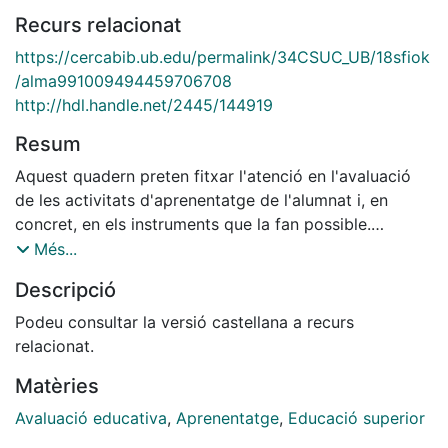
Recurs relacionat
https://cercabib.ub.edu/permalink/34CSUC_UB/18sfiok
/alma991009494459706708
http://hdl.handle.net/2445/144919
Resum
Aquest quadern preten fitxar l'atenció en l'avaluació
de les activitats d'aprenentatge de l'alumnat i, en
concret, en els instruments que la fan possible.
info:eu-repo/semantics/publishedVersion
Més...
Descripció
Podeu consultar la versió castellana a recurs
relacionat.
Matèries
Avaluació educativa
,
Aprenentatge
,
Educació superior