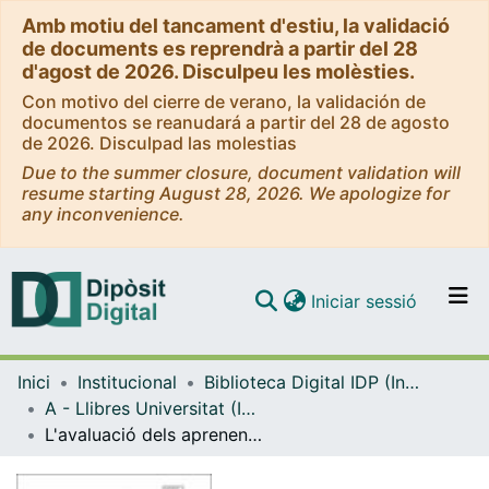
Amb motiu del tancament d'estiu, la validació
de documents es reprendrà a partir del 28
d'agost de 2026. Disculpeu les molèsties.
Con motivo del cierre de verano, la validación de
documentos se reanudará a partir del 28 de agosto
de 2026. Disculpad las molestias
Due to the summer closure, document validation will
resume starting August 28, 2026. We apologize for
any inconvenience.
(current)
Iniciar sessió
Comunitats i col·leccions
Inici
Institucional
Biblioteca Digital IDP (Institut de Desenvolupament Professional)
Navega per tot el DD
A - Llibres Universitat (IDP, Octaedro)
Com publicar
L'avaluació dels aprenentatges: construcció d'instruments
Contacte