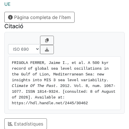
modified the depositional mode of the entire margin.
UE
PRGL1-4 data also illustrate the imprint of sea-level
Pàgina completa de l'ítem
oscillations at millennial time-scale, as shown for
Marine Isotopic Stage 3, and provide unambiguous
Citació
evidence of relative high sea-levels at the onset of
each Dansgaard-Oeschger Greenland warm
interstadial. The PRGL1-4 grain-size record represents
the first evidence for a one-to-one coupling of
millennial time-scale sea-level oscillations associated
FRIGOLA FERRER, Jaime I., et al. A 500 kyr 
with each Dansgaard-Oeschger cycle.
record of global sea level oscillations in 
the Gulf of Lion, Mediterranean Sea: new 
insights into MIS 3 sea level variability. 
Climate Of The Past
. 2012. Vol. 8, num. 1067-
1077. ISSN 1814-9324. [consulted: 8 of August 
of 2026]. Available at: 
https://hdl.handle.net/2445/30462
Estadístiques