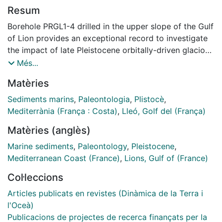
Resum
Borehole PRGL1-4 drilled in the upper slope of the Gulf
of Lion provides an exceptional record to investigate
the impact of late Pleistocene orbitally-driven glacio-
eustatic sea-level oscillations on the sedimentary
Més...
outbuilding of a river fed continental margin. High-
Matèries
resolution grain-size and geochemical records
supported by oxygen isotope chronostratigraphy
Sediments marins
,
Paleontologia
,
Plistocè
,
allow reinterpreting the last 500 ka upper slope
Mediterrània (França : Costa)
,
Lleó, Golf del (França)
seismostratigraphy of the Gulf of Lion. Five main
Matèries (anglès)
sequences, stacked during the sea-level lowering
phases of the last five glacial-interglacial 100-kyr
Marine sediments
,
Paleontology
,
Pleistocene
,
cycles, form the upper stratigraphic outbuilding of the
Mediterranean Coast (France)
,
Lions, Gulf of (France)
continental margin. The high sensitivity of the grain-
Col·leccions
size record down the borehole to sea-level oscillations
can be explained by the great width of the Gulf of Lion
Articles publicats en revistes (Dinàmica de la Terra i
continental shelf. Sea level driven changes in
l'Oceà)
accommodation space over the shelf cyclically
Publicacions de projectes de recerca finançats per la