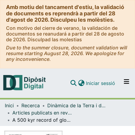
Amb motiu del tancament d'estiu, la validació
de documents es reprendrà a partir del 28
d'agost de 2026. Disculpeu les molèsties.
Con motivo del cierre de verano, la validación de
documentos se reanudará a partir del 28 de agosto
de 2026. Disculpad las molestias
Due to the summer closure, document validation will
resume starting August 28, 2026. We apologize for
any inconvenience.
(current)
Iniciar sessió
Comunitats i col·leccions
Inici
Recerca
Dinàmica de la Terra i de l'Oceà
Navega per tot el DD
Articles publicats en revistes (Dinàmica de la Terra i l'Oceà)
Com publicar
A 500 kyr record of global sea level oscillations in the Gulf of Lion, Mediterranean Sea: new insights into MIS 3 sea level variability
Contacte