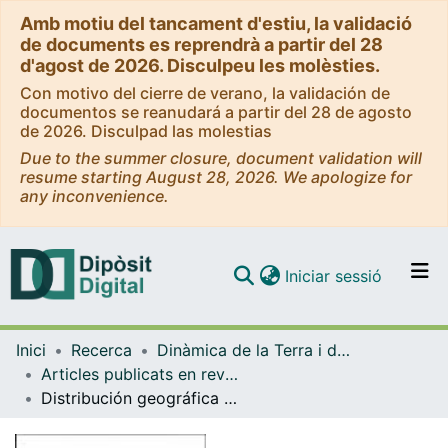
Amb motiu del tancament d'estiu, la validació
de documents es reprendrà a partir del 28
d'agost de 2026. Disculpeu les molèsties.
Con motivo del cierre de verano, la validación de
documentos se reanudará a partir del 28 de agosto
de 2026. Disculpad las molestias
Due to the summer closure, document validation will
resume starting August 28, 2026. We apologize for
any inconvenience.
(current)
Iniciar sessió
Comunitats i col·leccions
Inici
Recerca
Dinàmica de la Terra i de l'Oceà
Navega per tot el DD
Articles publicats en revistes (Dinàmica de la Terra i l'Oceà)
Com publicar
Distribución geográfica y cronoestratigráfica de Palliolum (Lissochlamys) excisum (Mollusca, Pectinidae) en España
Contacte