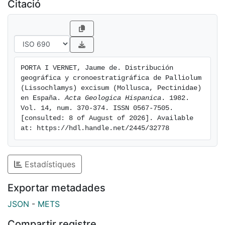
como Massiniense.
Citació
PORTA I VERNET, Jaume de. Distribución 
geográfica y cronoestratigráfica de Palliolum 
(Lissochlamys) excisum (Mollusca, Pectinidae) 
en España. 
Acta Geologica Hispanica
. 1982. 
Vol. 14, num. 370-374. ISSN 0567-7505. 
[consulted: 8 of August of 2026]. Available 
at: https://hdl.handle.net/2445/32778
Estadístiques
Exportar metadades
JSON
-
METS
Compartir registre