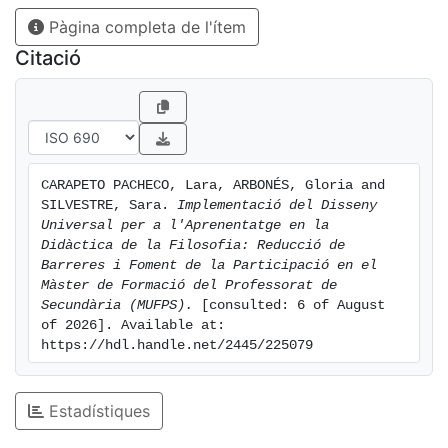
Filosofia 3/18.
Pàgina completa de l'ítem
Citació
Since the publication of Decree 150/2017, the Catalan
education system has made progress in equity and
inclusion, although students with educational needs
still face barriers. This project introduces Universal
Design for Learning (UDL) into the Master's Degree in
CARAPETO PACHECO, Lara, ARBONÉS, Gloria and 
Secondary School Teaching to reduce these barriers
SILVESTRE, Sara. 
Implementació del Disseny 
through inclusive methodologies. Its implementation
Universal per a l'Aprenentatge en la 
improves the quality of learning, promotes learner
Didàctica de la Filosofia: Reducció de 
agency, increases student participation and
Barreres i Foment de la Participació en el 
Màster de Formació del Professorat de 
motivation, equips future teachers with necessary
Secundària (MUFPS).
 [consulted: 6 of August 
skills, and aligns with the principles of the Philosophy
of 2026]. Available at: 
3/18 program.
https://hdl.handle.net/2445/225079
Estadístiques