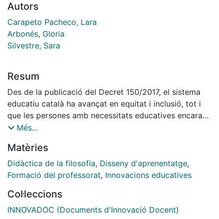
Autors
Carapeto Pacheco, Lara
Arbonés, Gloria
Silvestre, Sara
Resum
Des de la publicació del Decret 150/2017, el sistema
educatiu català ha avançat en equitat i inclusió, tot i
que les persones amb necessitats educatives encara
troben barreres. Aquest projecte introdueix el Disseny
Més...
Universal per a l’Aprenentatge (DUA) al Màster de
Matèries
Formació del Professorat de Secundària per reduir-les
mitjançant metodologies inclusives. La seva
Didàctica de la filosofia
,
Disseny d'aprenentatge
,
implementació millora la qualitat de l’aprenentatge,
Formació del professorat
,
Innovacions educatives
promou l’agència de l’aprenent, augmenta la
Col·leccions
participació i la motivació de l’alumnat, capacita futurs
docents i s’alinea amb els principis del programa
INNOVADOC (Documents d'Innovació Docent)