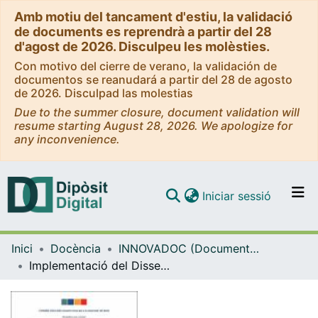
Amb motiu del tancament d'estiu, la validació
de documents es reprendrà a partir del 28
d'agost de 2026. Disculpeu les molèsties.
Con motivo del cierre de verano, la validación de
documentos se reanudará a partir del 28 de agosto
de 2026. Disculpad las molestias
Due to the summer closure, document validation will
resume starting August 28, 2026. We apologize for
any inconvenience.
(current)
Iniciar sessió
Comunitats i col·leccions
Inici
Docència
INNOVADOC (Documents d'Innovació Docent)
Navega per tot el DD
Implementació del Disseny Universal per a l'Aprenentatge en la Didàctica de la Filosofia: Reducció de Barreres i Foment de la Participació en el Màster de Formació del Professorat de Secundària (MUFPS)
Com publicar
Contacte