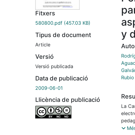
pa
Fitxers
as
580800.pdf
(457.03 KB)
y 
Tipus de document
Article
Auto
Rodríg
Versió
Agua
Versió publicada
Galvá
Rubio
Data de publicació
2009-06-01
Res
Llicència de publicació
La Ca
electr
pedag
basad
Més
algo 