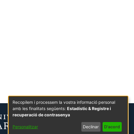
Recopilem i processem la vostra informació personal
amb les finalitats següents:
Estadístic & Registre i
recuperació de contrasenya
Personalitzar
Declinar
D'acord