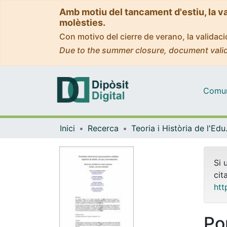
Amb motiu del tancament d'estiu, la v
molèsties.
Con motivo del cierre de verano, la valida
Due to the summer closure, document valid
Comuni
Inici
Recerca
Teoria 
Si 
cit
htt
Po