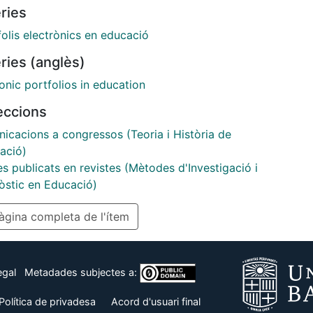
ries
ambién a su utilización personal. En este artículo se
nta, en primer lugar, un acercamiento al proceso de
olis electrònics en educació
ión de la Carpeta Digital para mostrar después, de
ries (anglès)
concreta y descriptiva, la herramienta a través de
uncionalidades. Un segundo apartado del artículo se
onic portfolios in education
a en la experiencia de uso de esta herramienta en
leccions
tos universitarios, en concreto en varias
aturas de la Universidad de Barcelona durante dos
icacions a congressos (Teoria i Història de
s académicos.
ació)
es publicats en revistes (Mètodes d'Investigació i
òstic en Educació)
gina completa de l'ítem
egal
Metadades subjectes a:
Política de privadesa
Acord d'usuari final