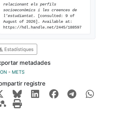
relacionant els perfils 
socioeconòmics i les creences de 
l’estudiantat.
 [consulted: 9 of 
August of 2026]. Available at: 
https://hdl.handle.net/2445/188597
Estadístiques
xportar metadades
SON
-
METS
ompartir registre