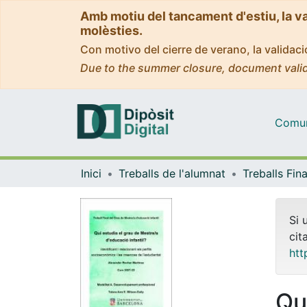
Amb motiu del tancament d'estiu, la v
molèsties.
Con motivo del cierre de verano, la valida
Due to the summer closure, document valid
Comuni
Inici
Treballs de l'alumnat
Si 
cit
htt
Qu