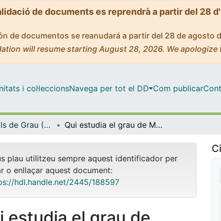
alidació de documents es reprendrà a partir del 28 d
ción de documentos se reanudará a partir del 28 de agosto 
ation will resume starting August 28, 2026. We apologize 
tats i col·leccions
Navega per tot el DD
Com publicar
Cont
Treballs Finals de Grau (TFG) - Mestre d'Educació Infantil
Qui estudia el grau de Mestre/a d’educació infantil? Identificant i relacionant els perfils socioeconòmics i les creences de l’estudiantat
Ci
us plau utilitzeu sempre aquest identificador per
ar o enllaçar aquest document:
ps://hdl.handle.net/2445/188597
i estudia el grau de