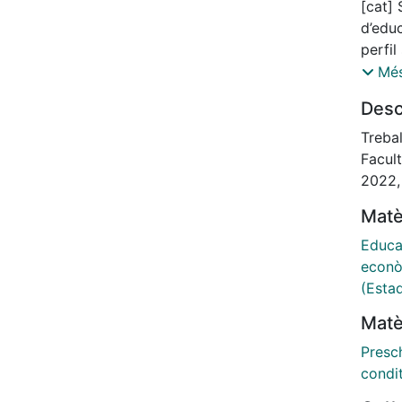
[cat] 
d’educ
perfi
inapro
Més
dues v
Desc
socio
a aque
Trebal
quanti
Facult
recoll
2022,
estadí
Matè
progr
signif
Educac
creen
econò
baix,
(Estad
relaci
Matè
result
l’estu
Presc
supos
condi
relaci