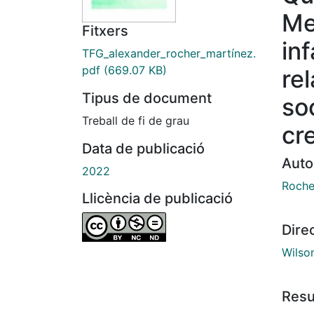
Me
Fitxers
inf
TFG_alexander_rocher_martínez.
pdf
(669.07 KB)
rel
Tipus de document
so
Treball de fi de grau
cr
Data de publicació
Auto
2022
Roche
Llicència de publicació
Dire
Wilson
Res