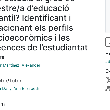
stre/a d’educació
antil? Identificant i
acionant els perfils
cioeconòmics i les
eences de l’estudiantat
E
rs
J
r Martínez, Alexander
C
ctor/Tutor
 Daily, Ann Elizabeth
um