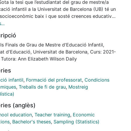
Sota la tesi que l’estudiantat del grau de mestre/a
ació infantil a la Universitat de Barcelona (UB) té un
l socioeconòmic baix i que sosté creences educatives
piades, el present treball es proposa identificar les
...
ariables, a la vegada que s’indaga si l’origen
ripció
econòmic condiciona les mencionades creences. Per
st propòsit, es condueix un estudi transversal i
ls Finals de Grau de Mestre d'Educació Infantil,
tatiu que utilitza una enquesta com a instrument de
at d'Educació, Universitat de Barcelona, Curs: 2021-
ida de dades. L’anàlisi consta de descripcions
 Tutora: Ann Elizabeth Wilson Daily
stiques i d’estudis ANOVA i T-Test fets amb el
ries
ama informàtic SPSS per a comprovar la possible
icativitat entre els perfils socioeconòmics i les
ió infantil
,
Formació del professorat
,
Condicions
ces. Els resultats assenyalen un perfil socioeconòmic
miques
,
Treballs de fi de grau
,
Mostreig
 unes creences majoritàriament apropiades i una
ística)
ó no significativa entre les dues variables. Aquests
ries (anglès)
ats permeten profunditzar en les necessitats de
diantat de mestre/a d’educació infantil, alhora que
hool education
,
Teacher training
,
Economic
en una primera i petita aproximació als estudis que
tions
,
Bachelor's theses
,
Sampling (Statistics)
onen els i les mestres amb variables contextuals a un