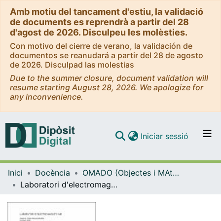
Amb motiu del tancament d'estiu, la validació
de documents es reprendrà a partir del 28
d'agost de 2026. Disculpeu les molèsties.
Con motivo del cierre de verano, la validación de
documentos se reanudará a partir del 28 de agosto
de 2026. Disculpad las molestias
Due to the summer closure, document validation will
resume starting August 28, 2026. We apologize for
any inconvenience.
(current)
Iniciar sessió
Comunitats i col·leccions
Inici
Docència
OMADO (Objectes i MAterials DOcents)
Navega per tot el DD
Laboratori d'electromagnetisme
Com publicar
Contacte