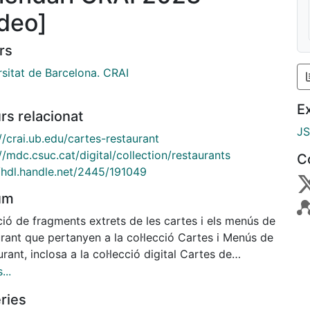
ídeo]
rs
rsitat de Barcelona. CRAI
E
rs relacionat
J
//crai.ub.edu/cartes-restaurant
//mdc.csuc.cat/digital/collection/restaurants
C
//hdl.handle.net/2445/191049
um
ió de fragments extrets de les cartes i els menús de
rant que pertanyen a la col·lecció Cartes i Menús de
rant, inclosa a la col·lecció digital Cartes de
urant (1980-2012) de la Memòria Digital de
...
unya (MDC), formada per més de 1500 documents i
ries
diada al CRAI Biblioteca de Farmàcia i Ciències de