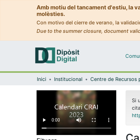
Amb motiu del tancament d'estiu, la v
molèsties.
Con motivo del cierre de verano, la valida
Due to the summer closure, document valid
Comuni
Inici
Institucional
Si 
cit
htt
Ca