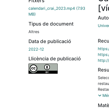
Fitxers
[v
calendari_crai_2023.mp4
(7.93
MB)
Auto
Tipus de document
Unive
Altres
Recu
Data de publicació
https:
2022-12
https:
Llicència de publicació
http:
Res
Selecc
restau
Restau
resta
Més
Catal
Matè
custo