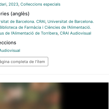
entació del Campus Torribera, de la Universitat de
dari
,
2023
,
Col·leccions especials
ona. Un recull-testimoni del patrimoni culinari català
ries (anglès)
seva major part.
rsitat de Barcelona. CRAI
,
Universitat de Barcelona.
iblioteca de Farmàcia i Ciències de l’Alimentació.
s de l’Alimentació de Torribera
,
CRAI Audiovisual
leccions
Audiovisual
gina completa de l'ítem