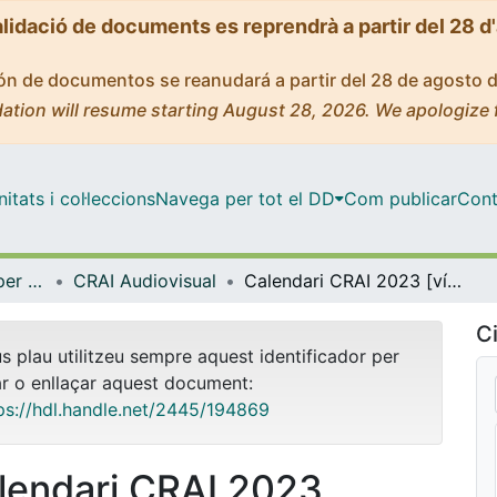
alidació de documents es reprendrà a partir del 28 d
ción de documentos se reanudará a partir del 28 de agosto 
ation will resume starting August 28, 2026. We apologize 
tats i col·leccions
Navega per tot el DD
Com publicar
Cont
Centre de Recursos per a l'Aprenentatge i la Investigació (CRAI-UB) - Institucional
CRAI Audiovisual
Calendari CRAI 2023 [vídeo]
Ci
us plau utilitzeu sempre aquest identificador per
ar o enllaçar aquest document:
ps://hdl.handle.net/2445/194869
lendari CRAI 2023