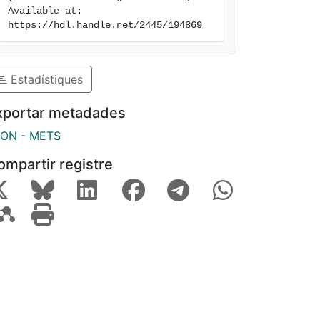
Available at: 
https://hdl.handle.net/2445/194869
Estadístiques
xportar metadades
SON
-
METS
ompartir registre