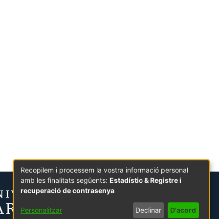
Recopilem i processem la vostra informació personal
amb les finalitats següents:
Estadístic & Registre i
recuperació de contrasenya
Personalitzar
Declinar
D'acord