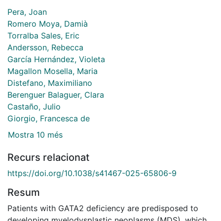
Pera, Joan
Romero Moya, Damià
Torralba Sales, Eric
Andersson, Rebecca
García Hernández, Violeta
Magallon Mosella, Maria
Distefano, Maximiliano
Berenguer Balaguer, Clara
Castaño, Julio
Giorgio, Francesca de
Mostra 10 més
Recurs relacionat
https://doi.org/10.1038/s41467-025-65806-9
Resum
Patients with GATA2 deficiency are predisposed to
developing myelodysplastic neoplasms (MDS), which