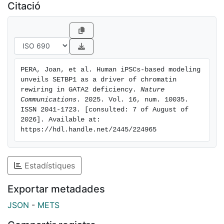
occurring with ASXL1. Our study establishes an iPSC-
Citació
based model of GATA2 deficiency, offering new
insights into myeloid disease progression and a
platform for testing future therapeutic strategies.
PERA, Joan, et al. Human iPSCs-based modeling 
unveils SETBP1 as a driver of chromatin 
rewiring in GATA2 deficiency. 
Nature 
Communications
. 2025. Vol. 16, num. 10035. 
ISSN 2041-1723. [consulted: 7 of August of 
2026]. Available at: 
https://hdl.handle.net/2445/224965
Estadístiques
Exportar metadades
JSON
-
METS