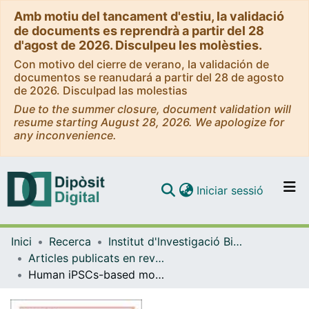
Amb motiu del tancament d'estiu, la validació
de documents es reprendrà a partir del 28
d'agost de 2026. Disculpeu les molèsties.
Con motivo del cierre de verano, la validación de
documentos se reanudará a partir del 28 de agosto
de 2026. Disculpad las molestias
Due to the summer closure, document validation will
resume starting August 28, 2026. We apologize for
any inconvenience.
(current)
Iniciar sessió
Comunitats i col·leccions
Inici
Recerca
Institut d'lnvestigació Biomèdica de Bellvitge (IDIBELL)
Navega per tot el DD
Articles publicats en revistes (Institut d'lnvestigació Biomèdica de Bellvitge (IDIBELL))
Com publicar
Human iPSCs-based modeling unveils SETBP1 as a driver of chromatin rewiring in GATA2 deficiency
Contacte