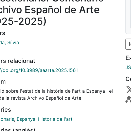
chivo Español de Arte
925-2025)
rs
a, Sílvia
E
rs relacionat
J
://doi.org/10.3989/aearte.2025.1561
C
um
ió sobre l'estat de la història de l'art a Espanya i el
de la revista Archivo Español de Arte
ries
ionaris
,
Espanya
,
Història de l'art
ries (anglès)