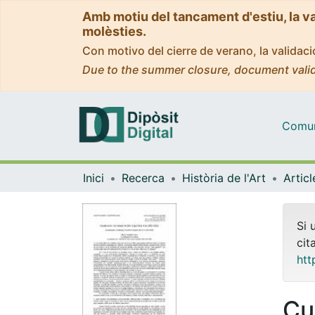
Amb motiu del tancament d'estiu, la v
molèsties.
Con motivo del cierre de verano, la valida
Due to the summer closure, document valid
Comuni
Inici
Recerca
Història de l'Art
Si 
cit
htt
Cu