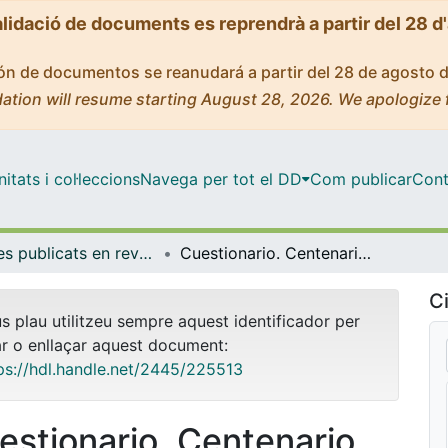
alidació de documents es reprendrà a partir del 28 d
ción de documentos se reanudará a partir del 28 de agosto 
ation will resume starting August 28, 2026. We apologize 
tats i col·leccions
Navega per tot el DD
Com publicar
Cont
Articles publicats en revistes (Història de l'Art)
Cuestionario. Centenario Archivo Español de Arte (1925-2025)
Ci
us plau utilitzeu sempre aquest identificador per
ar o enllaçar aquest document:
ps://hdl.handle.net/2445/225513
estionario. Centenario