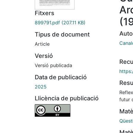
Ar
Fitxers
(1
899791.pdf
(207.11 KB)
Auto
Tipus de document
Canald
Article
Versió
Recu
Versió publicada
https
Data de publicació
Res
2025
Reflex
Llicència de publicació
futur 
Matè
Qüest
Matè